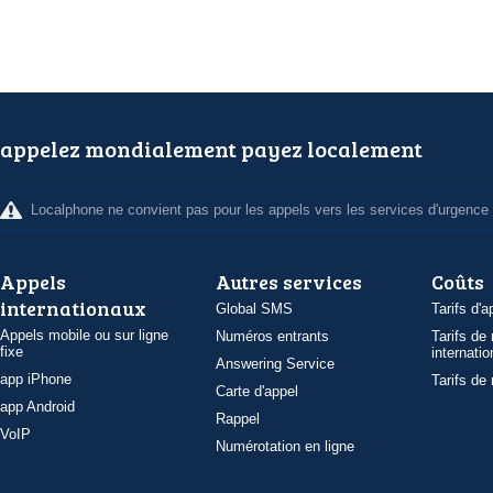
appelez mondialement payez localement
Localphone ne convient pas pour les appels vers les services d'urgence
Appels
Autres services
Coûts
internationaux
Global SMS
Tarifs d'a
Appels mobile ou sur ligne
Numéros entrants
Tarifs de
fixe
internatio
Answering Service
app iPhone
Tarifs de
Carte d'appel
app Android
Rappel
VoIP
Numérotation en ligne