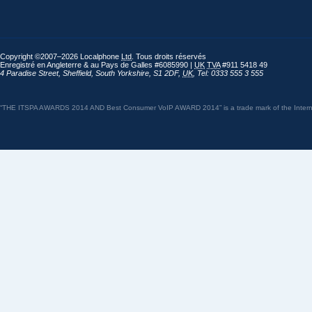
Copyright ©2007–2026 Localphone
Ltd
. Tous droits réservés
Enregistré en Angleterre & au Pays de Galles #6085990 |
UK
TVA
#911 5418 49
4 Paradise Street
,
Sheffield
,
South Yorkshire
,
S1 2DF
,
UK
,
Tel: 0333 555 3 555
“THE ITSPA AWARDS 2014 AND Best Consumer VoIP AWARD 2014” is a trade mark of the Internet 