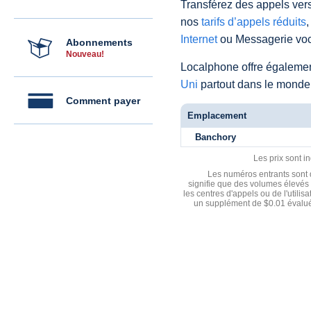
Transférez des appels vers
nos
tarifs d’appels réduits
,
Internet
ou Messagerie voc
Abonnements
Nouveau!
Localphone offre égaleme
Uni
partout dans le monde
Comment payer
Emplacement
Banchory
Les prix sont i
Les numéros entrants sont d
signifie que des volumes élevés 
les centres d'appels ou de l'utili
un supplément de $0.01 évalué