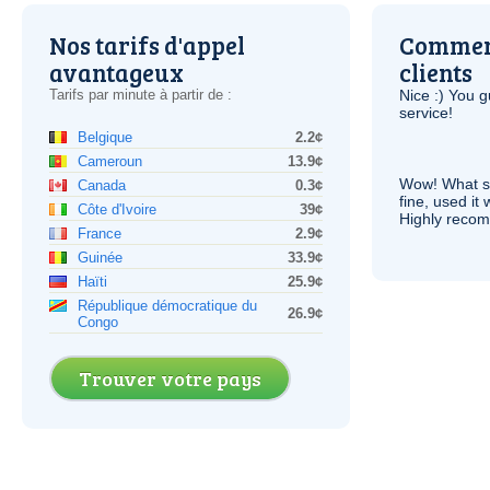
Nos tarifs d'appel
Comment
avantageux
clients
Tarifs par minute à partir de :
Nice :) You g
service!
Belgique
2.2¢
Cameroun
13.9¢
Wow! What se
Canada
0.3¢
fine, used it
Côte d'Ivoire
39¢
Highly recom
France
2.9¢
Guinée
33.9¢
Haïti
25.9¢
République démocratique du
26.9¢
Congo
Trouver votre pays