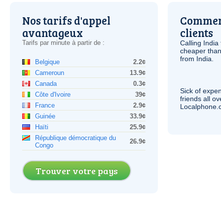
Nos tarifs d'appel
Comment
avantageux
clients
Tarifs par minute à partir de :
Calling India
cheaper than
from India.
Belgique
2.2¢
Cameroun
13.9¢
Canada
0.3¢
Sick of expen
Côte d'Ivoire
39¢
friends all o
France
2.9¢
Localphone.c
Guinée
33.9¢
Haïti
25.9¢
République démocratique du
26.9¢
Congo
Trouver votre pays