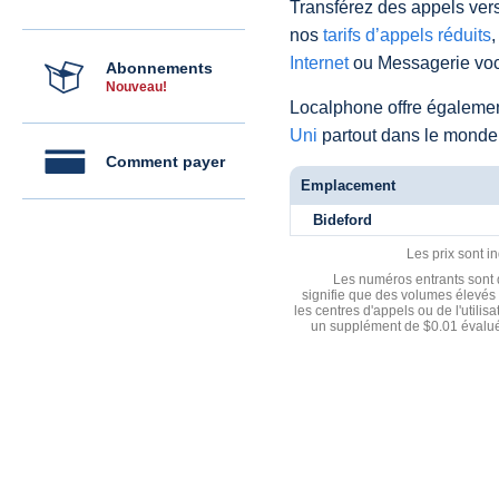
Transférez des appels vers
nos
tarifs d’appels réduits
,
Internet
ou Messagerie voc
Abonnements
Nouveau!
Localphone offre égaleme
Uni
partout dans le monde
Comment payer
Emplacement
Bideford
Les prix sont i
Les numéros entrants sont d
signifie que des volumes élevés 
les centres d'appels ou de l'utili
un supplément de $0.01 évalué