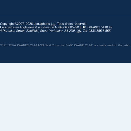
Copyright ©2007–2026 Localphone
Ltd
. Tous droits réservés
Enregistré en Angleterre & au Pays de Galles #6085990 |
UK
TVA
#911 5418 49
4 Paradise Street
,
Sheffield
,
South Yorkshire
,
S1 2DF
,
UK
,
Tel: 0333 555 3 555
“THE ITSPA AWARDS 2014 AND Best Consumer VoIP AWARD 2014” is a trade mark of the Internet 