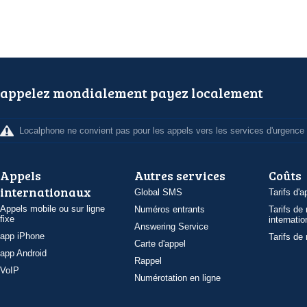
appelez mondialement payez localement
Localphone ne convient pas pour les appels vers les services d'urgence
Appels
Autres services
Coûts
internationaux
Global SMS
Tarifs d'a
Appels mobile ou sur ligne
Numéros entrants
Tarifs de
fixe
internatio
Answering Service
app iPhone
Tarifs de
Carte d'appel
app Android
Rappel
VoIP
Numérotation en ligne