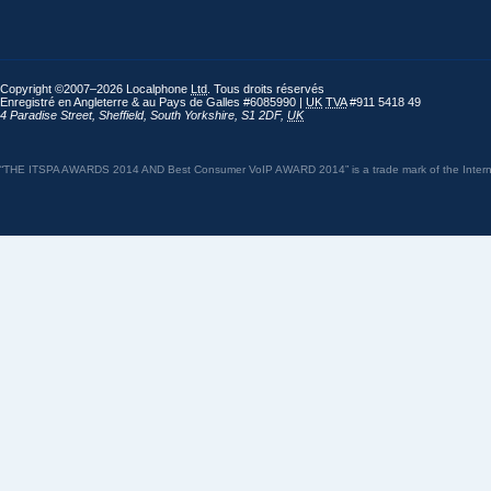
Copyright ©2007–2026 Localphone
Ltd
. Tous droits réservés
Enregistré en Angleterre & au Pays de Galles #6085990 |
UK
TVA
#911 5418 49
4 Paradise Street
,
Sheffield
,
South Yorkshire
,
S1 2DF
,
UK
“THE ITSPA AWARDS 2014 AND Best Consumer VoIP AWARD 2014” is a trade mark of the Internet 