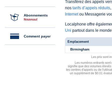
Transférez des appels vers
nos
tarifs d’appels réduits
,
Internet
ou Messagerie voc
Abonnements
Nouveau!
Localphone offre égaleme
Uni
partout dans le monde
Comment payer
Emplacement
Birmingham
Les prix sont i
Les numéros entrants sont d
signifie que des volumes élevés 
les centres d'appels ou de l'utili
un supplément de $0.01 évalué