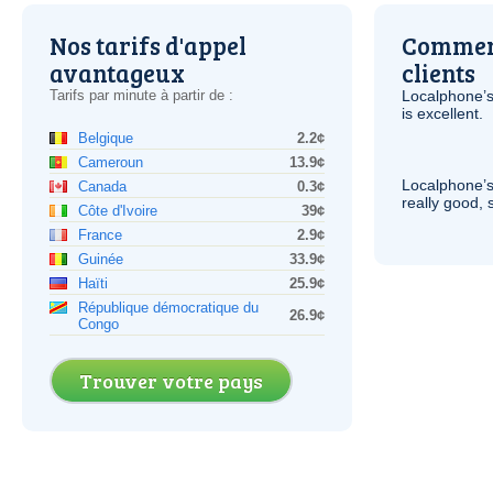
Nos tarifs d'appel
Comment
avantageux
clients
Tarifs par minute à partir de :
Localphone’s
is excellent.
Belgique
2.2¢
Cameroun
13.9¢
Localphone’s
Canada
0.3¢
really good, 
Côte d'Ivoire
39¢
France
2.9¢
Guinée
33.9¢
Haïti
25.9¢
République démocratique du
26.9¢
Congo
Trouver votre pays