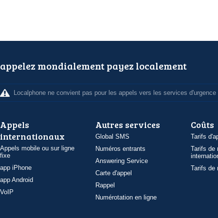
appelez mondialement payez localement
Localphone ne convient pas pour les appels vers les services d'urgence
Appels
Autres services
Coûts
internationaux
Global SMS
Tarifs d'a
Appels mobile ou sur ligne
Numéros entrants
Tarifs de
fixe
internatio
Answering Service
app iPhone
Tarifs de
Carte d'appel
app Android
Rappel
VoIP
Numérotation en ligne