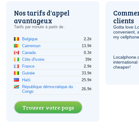
Nos tarifs d'appel
Comment
avantageux
clients
Tarifs par minute à partir de :
Gotta love 
convenient, 
my cellphone
Belgique
2.2¢
Cameroun
13.9¢
Canada
0.3¢
Localphone.
Côte d'Ivoire
39¢
internationa
France
2.9¢
cheaper!
Guinée
33.9¢
Haïti
25.9¢
République démocratique du
26.9¢
Congo
Trouver votre pays