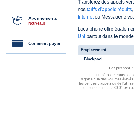
Transférez des appels vers
nos
tarifs d’appels réduits
,
Internet
ou Messagerie voc
Abonnements
Nouveau!
Localphone offre égaleme
Uni
partout dans le monde
Comment payer
Emplacement
Blackpool
Les prix sont i
Les numéros entrants sont d
signifie que des volumes élevés 
les centres d'appels ou de l'utili
un supplément de $0.01 évalué