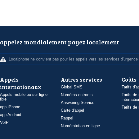
appelez mondialement payez localement
Localphone ne convient pas pour les appels vers les services d'urgence
Appels
Autres services
Coûts
internationaux
Global SMS
Tarifs d'a
Appels mobile ou sur ligne
Numéros entrants
Tarifs de
fixe
internatio
Answering Service
app iPhone
Tarifs de
Carte d'appel
app Android
Rappel
VoIP
Numérotation en ligne