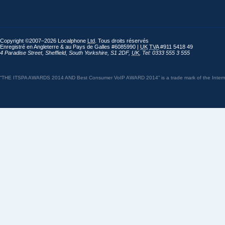
Copyright ©2007–2026 Localphone
Ltd
. Tous droits réservés
Enregistré en Angleterre & au Pays de Galles #6085990 |
UK
TVA
#911 5418 49
4 Paradise Street
,
Sheffield
,
South Yorkshire
,
S1 2DF
,
UK
,
Tel: 0333 555 3 555
“THE ITSPA AWARDS 2014 AND Best Consumer VoIP AWARD 2014” is a trade mark of the Internet 