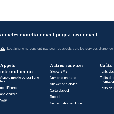
appelez mondialement payez localement
Localphone ne convient pas pour les appels vers les services d'urgence
Appels
Autres services
Coûts
internationaux
Global SMS
Tarifs d'a
Appels mobile ou sur ligne
Numéros entrants
Tarifs de
fixe
internatio
Answering Service
app iPhone
Tarifs de
Carte d'appel
app Android
Rappel
VoIP
Numérotation en ligne