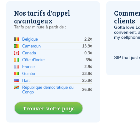
Nos tarifs d'appel
Comment
avantageux
clients
Tarifs par minute à partir de :
Gotta love 
convenient, 
my cellphone
Belgique
2.2¢
Cameroun
13.9¢
Canada
0.3¢
SIP
that just 
Côte d'Ivoire
39¢
France
2.9¢
Guinée
33.9¢
Haïti
25.9¢
République démocratique du
26.9¢
Congo
Trouver votre pays