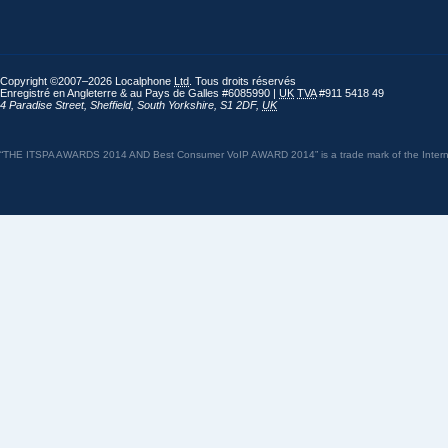
Copyright ©2007–2026 Localphone
Ltd
. Tous droits réservés
Enregistré en Angleterre & au Pays de Galles #6085990 |
UK
TVA
#911 5418 49
4 Paradise Street
,
Sheffield
,
South Yorkshire
,
S1 2DF
,
UK
“THE ITSPA AWARDS 2014 AND Best Consumer VoIP AWARD 2014” is a trade mark of the Internet 