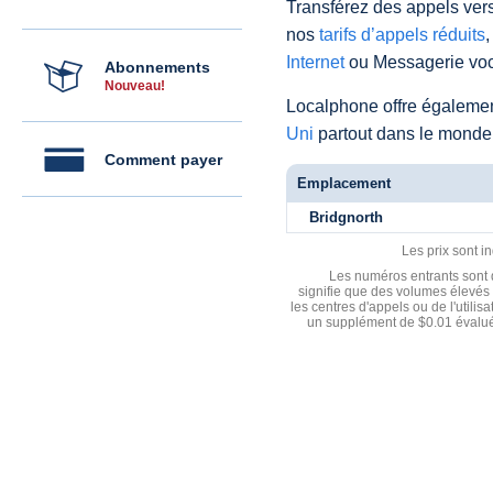
Transférez des appels vers
nos
tarifs d’appels réduits
,
Internet
ou Messagerie voc
Abonnements
Nouveau!
Localphone offre égaleme
Uni
partout dans le monde
Comment payer
Emplacement
Bridgnorth
Les prix sont i
Les numéros entrants sont d
signifie que des volumes élevés 
les centres d'appels ou de l'utili
un supplément de $0.01 évalué