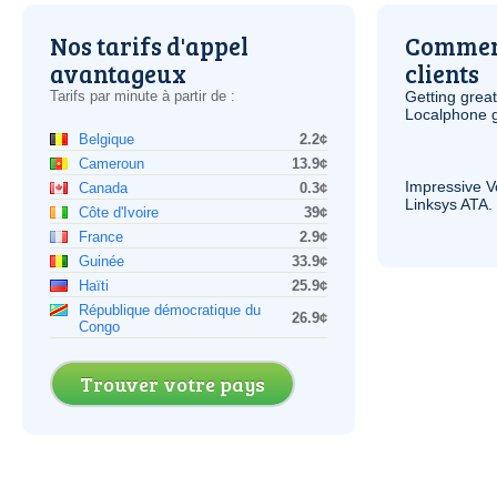
Nos tarifs d'appel
Comment
avantageux
clients
Tarifs par minute à partir de :
Getting grea
Localphone g
Belgique
2.2¢
Cameroun
13.9¢
Impressive
V
Canada
0.3¢
Linksys
ATA
.
Côte d'Ivoire
39¢
France
2.9¢
Guinée
33.9¢
Haïti
25.9¢
République démocratique du
26.9¢
Congo
Trouver votre pays