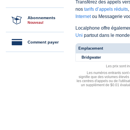
Transférez des appels vers
nos
tarifs d’appels réduits
,
Internet
ou Messagerie voc
Abonnements
Nouveau!
Localphone offre égaleme
Uni
partout dans le monde
Comment payer
Emplacement
Bridgwater
Les prix sont i
Les numéros entrants sont d
signifie que des volumes élevés 
les centres d'appels ou de l'utili
un supplément de $0.01 évalué