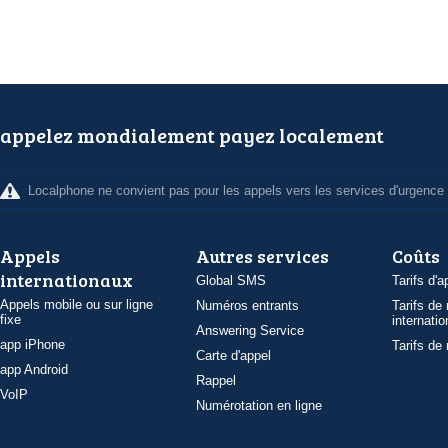
appelez mondialement payez localement
Localphone ne convient pas pour les appels vers les services d'urgence
Appels
Autres services
Coûts
internationaux
Global SMS
Tarifs d'a
Appels mobile ou sur ligne
Numéros entrants
Tarifs de
fixe
internatio
Answering Service
app iPhone
Tarifs de
Carte d'appel
app Android
Rappel
VoIP
Numérotation en ligne