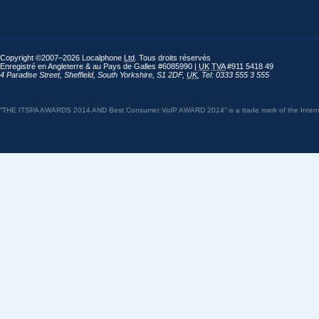
Copyright ©2007–2026 Localphone
Ltd
. Tous droits réservés
Enregistré en Angleterre & au Pays de Galles #6085990 |
UK
TVA
#911 5418 49
4 Paradise Street
,
Sheffield
,
South Yorkshire
,
S1 2DF
,
UK
,
Tel: 0333 555 3 555
“THE ITSPA AWARDS 2014 AND Best Consumer VoIP AWARD 2014” is a trade mark of the Internet 