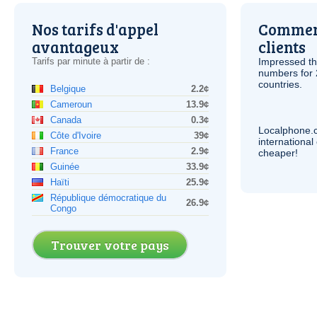
Nos tarifs d'appel
Comment
avantageux
clients
Tarifs par minute à partir de :
Impressed th
numbers for 
countries.
Belgique
2.2¢
Cameroun
13.9¢
Canada
0.3¢
Localphone.
Côte d'Ivoire
39¢
internationa
France
2.9¢
cheaper!
Guinée
33.9¢
Haïti
25.9¢
République démocratique du
26.9¢
Congo
Trouver votre pays