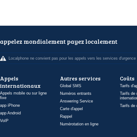
appelez mondialement payez localement
Localphone ne convient pas pour les appels vers les services d'urgence
Appels
Autres services
Coûts
internationaux
Global SMS
Tarifs d'a
Appels mobile ou sur ligne
Numéros entrants
Tarifs de
fixe
internatio
Answering Service
app iPhone
Tarifs de
Carte d'appel
app Android
Rappel
VoIP
Numérotation en ligne