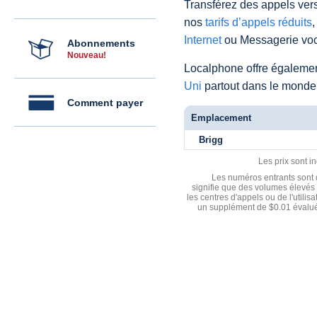
Transférez des appels vers
nos
tarifs d’appels réduits
,
Internet
ou Messagerie voc
Abonnements
Nouveau!
Localphone offre égaleme
Uni
partout dans le monde
Comment payer
Emplacement
Brigg
Les prix sont i
Les numéros entrants sont d
signifie que des volumes élevés 
les centres d'appels ou de l'utili
un supplément de $0.01 évalué