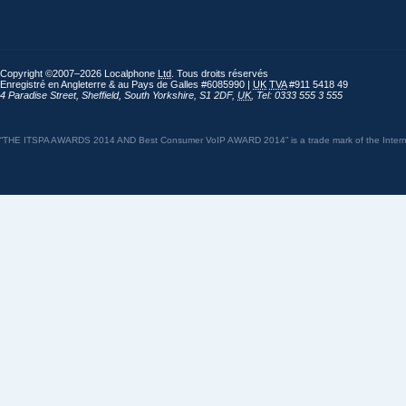
Copyright ©2007–2026 Localphone
Ltd
. Tous droits réservés
Enregistré en Angleterre & au Pays de Galles #6085990 |
UK
TVA
#911 5418 49
4 Paradise Street
,
Sheffield
,
South Yorkshire
,
S1 2DF
,
UK
,
Tel: 0333 555 3 555
“THE ITSPA AWARDS 2014 AND Best Consumer VoIP AWARD 2014” is a trade mark of the Internet 