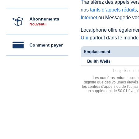
Transférez des appels vers
nos
tarifs d’appels réduits
,
Internet
ou Messagerie voc
Abonnements
Nouveau!
Localphone offre égaleme
Uni
partout dans le monde
Comment payer
Emplacement
Builth Wells
Les prix sont i
Les numéros entrants sont d
signifie que des volumes élevés 
les centres d'appels ou de l'utili
un supplément de $0.01 évalué