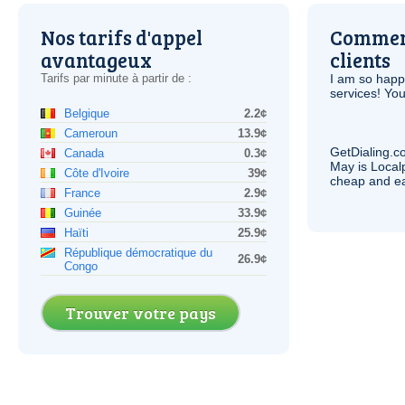
Nos tarifs d'appel
Comment
avantageux
clients
Tarifs par minute à partir de :
I am so hap
services! You
Belgique
2.2¢
Cameroun
13.9¢
GetDialing.c
Canada
0.3¢
May is Local
Côte d'Ivoire
39¢
cheap and e
France
2.9¢
Guinée
33.9¢
Haïti
25.9¢
République démocratique du
26.9¢
Congo
Trouver votre pays