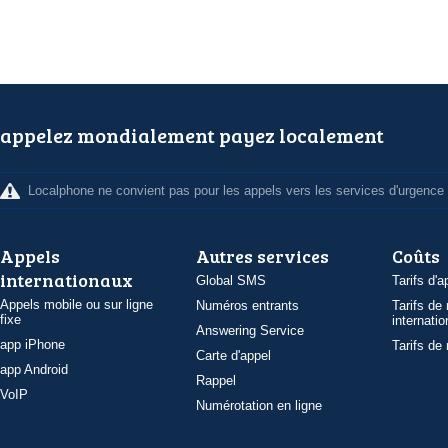
appelez mondialement payez localement
Localphone ne convient pas pour les appels vers les services d'urgence
Appels
Autres services
Coûts
internationaux
Global SMS
Tarifs d'a
Appels mobile ou sur ligne
Numéros entrants
Tarifs de
fixe
internatio
Answering Service
app iPhone
Tarifs de
Carte d'appel
app Android
Rappel
VoIP
Numérotation en ligne