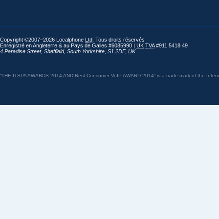
Copyright ©2007–2026 Localphone
Ltd
. Tous droits réservés
Enregistré en Angleterre & au Pays de Galles #6085990 |
UK
TVA
#911 5418 49
4 Paradise Street
,
Sheffield
,
South Yorkshire
,
S1 2DF
,
UK
“THE ITSPA AWARDS 2014 AND Best Consumer VoIP AWARD 2014” is a trade mark of the Internet 