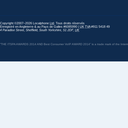
Copyright ©2007–2026 Localphone
Ltd
. Tous droits réservés
Enregistré en Angleterre & au Pays de Galles #6085990 |
UK
TVA
#911 5418 49
4 Paradise Street
,
Sheffield
,
South Yorkshire
,
S1 2DF
,
UK
“THE ITSPA AWARDS 2014 AND Best Consumer VoIP AWARD 2014” is a trade mark of the Internet 