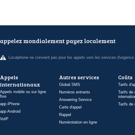
appelez mondialement payez localement
Localphone ne convient pas pour les appels vers les services d'urgence
Appels
Autres services
Coûts
internationaux
Global SMS
Tarifs d'a
Appels mobile ou sur ligne
Numéros entrants
Tarifs de
fixe
internatio
Answering Service
app iPhone
Tarifs de
Carte d'appel
app Android
Rappel
VoIP
Numérotation en ligne