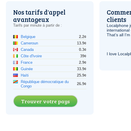
Nos tarifs d'appel
Comment
avantageux
clients
Tarifs par minute à partir de :
Localphone j
international 
That’s all I’
Belgique
2.2¢
Cameroun
13.9¢
Canada
0.3¢
I love Local
Côte d'Ivoire
39¢
France
2.9¢
Guinée
33.9¢
Haïti
25.9¢
République démocratique du
26.9¢
Congo
Trouver votre pays