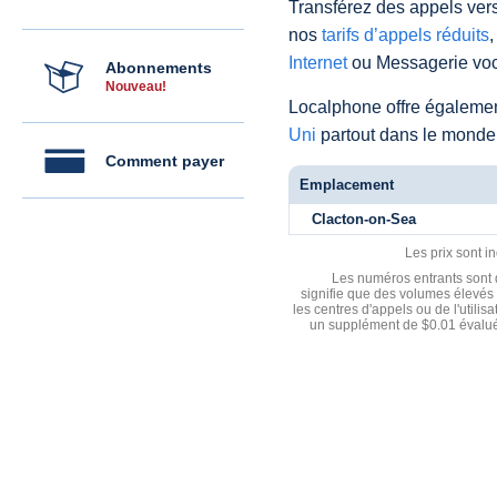
Transférez des appels vers
nos
tarifs d’appels réduits
,
Internet
ou Messagerie voc
Abonnements
Nouveau!
Localphone offre égaleme
Uni
partout dans le monde
Comment payer
Emplacement
Clacton-on-Sea
Les prix sont i
Les numéros entrants sont d
signifie que des volumes élevés 
les centres d'appels ou de l'utili
un supplément de $0.01 évalué