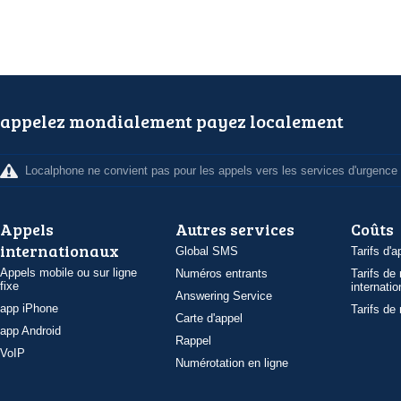
appelez mondialement payez localement
Localphone ne convient pas pour les appels vers les services d'urgence
Appels
Autres services
Coûts
internationaux
Global SMS
Tarifs d'a
Appels mobile ou sur ligne
Numéros entrants
Tarifs de
fixe
internatio
Answering Service
app iPhone
Tarifs de
Carte d'appel
app Android
Rappel
VoIP
Numérotation en ligne