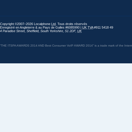
Copyright ©2007–2026 Localphone
Ltd
. Tous droits réservés
Enregistré en Angleterre & au Pays de Galles #6085990 |
UK
TVA
#911 5418 49
4 Paradise Street
,
Sheffield
,
South Yorkshire
,
S1 2DF
,
UK
“THE ITSPA AWARDS 2014 AND Best Consumer VoIP AWARD 2014” is a trade mark of the Internet 