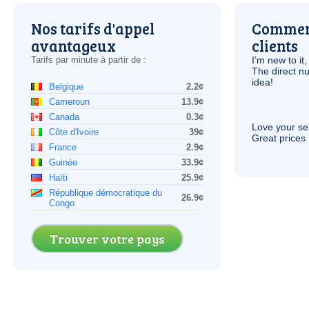
Nos tarifs d'appel
Comment
avantageux
clients
Tarifs par minute à partir de :
I’m new to it,
The direct nu
idea!
Belgique
2.2¢
Cameroun
13.9¢
Canada
0.3¢
Love your ser
Côte d'Ivoire
39¢
Great prices 
France
2.9¢
Guinée
33.9¢
Haïti
25.9¢
République démocratique du
26.9¢
Congo
Trouver votre pays