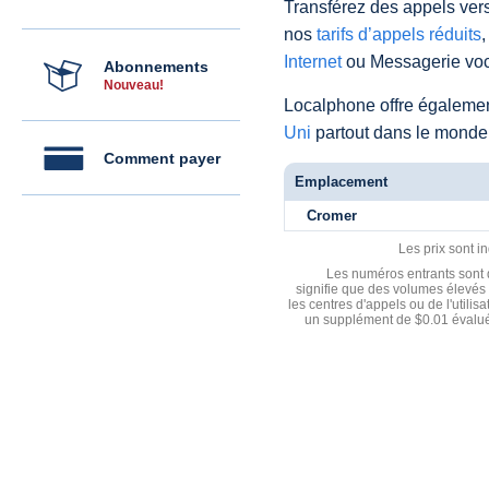
Transférez des appels vers
nos
tarifs d’appels réduits
,
Internet
ou Messagerie voc
Abonnements
Nouveau!
Localphone offre égaleme
Uni
partout dans le monde
Comment payer
Emplacement
Cromer
Les prix sont i
Les numéros entrants sont d
signifie que des volumes élevés 
les centres d'appels ou de l'utili
un supplément de $0.01 évalué