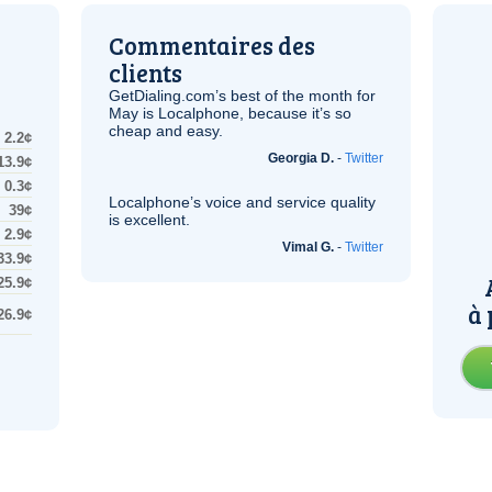
Commentaires des
clients
GetDialing.com’s best of the month for
May is Localphone, because it’s so
cheap and easy.
2.2¢
Georgia D.
-
Twitter
13.9¢
0.3¢
Localphone’s voice and service quality
39¢
is excellent.
2.9¢
Vimal G.
-
Twitter
33.9¢
25.9¢
à 
26.9¢