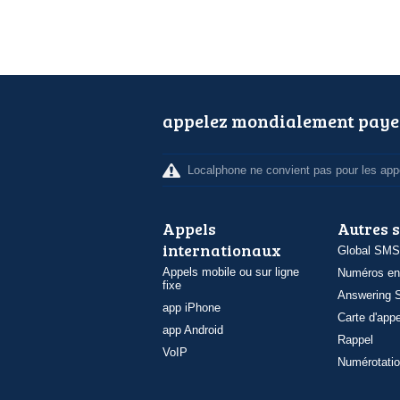
appelez mondialement paye
Localphone ne convient pas pour les appe
Appels
Autres 
internationaux
Global SMS
Appels mobile ou sur ligne
Numéros en
fixe
Answering S
app iPhone
Carte d'appe
app Android
Rappel
VoIP
Numérotatio