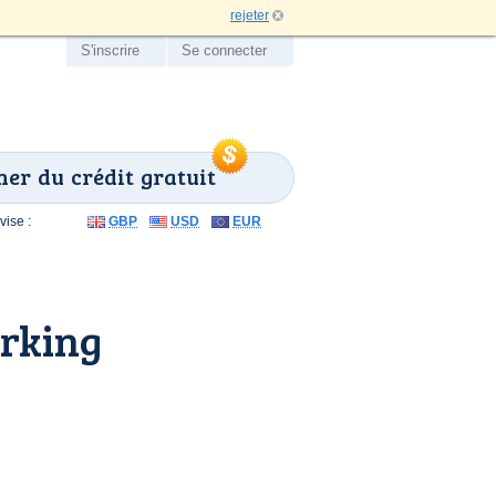
rejeter
S'inscrire
Se connecter
er du crédit gratuit
ise :
GBP
USD
EUR
rking