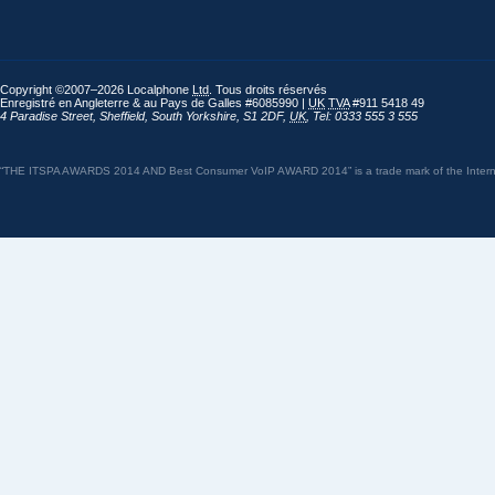
Copyright ©2007–2026 Localphone
Ltd
. Tous droits réservés
Enregistré en Angleterre & au Pays de Galles #6085990 |
UK
TVA
#911 5418 49
4 Paradise Street
,
Sheffield
,
South Yorkshire
,
S1 2DF
,
UK
,
Tel: 0333 555 3 555
“THE ITSPA AWARDS 2014 AND Best Consumer VoIP AWARD 2014” is a trade mark of the Internet 