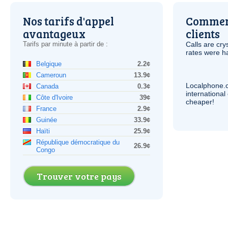
Nos tarifs d'appel
Comment
avantageux
clients
Tarifs par minute à partir de :
Calls are cry
rates were ha
Belgique
2.2¢
Cameroun
13.9¢
Localphone.
Canada
0.3¢
internationa
Côte d'Ivoire
39¢
cheaper!
France
2.9¢
Guinée
33.9¢
Haïti
25.9¢
République démocratique du
26.9¢
Congo
Trouver votre pays