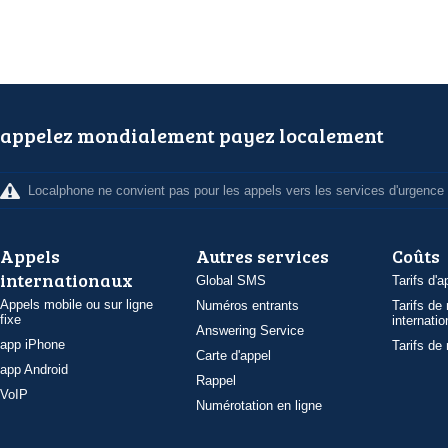
appelez mondialement payez localement
Localphone ne convient pas pour les appels vers les services d'urgence
Appels
Autres services
Coûts
internationaux
Global SMS
Tarifs d'a
Appels mobile ou sur ligne
Numéros entrants
Tarifs de
fixe
internatio
Answering Service
app iPhone
Tarifs de
Carte d'appel
app Android
Rappel
VoIP
Numérotation en ligne