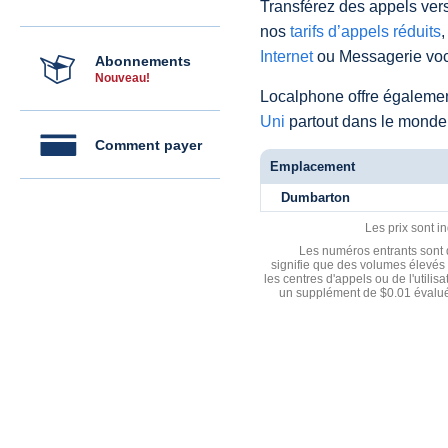
Transférez des appels vers
nos
tarifs d’appels réduits
,
Internet
ou Messagerie voc
Abonnements
Nouveau!
Localphone offre égaleme
Uni
partout dans le monde
Comment payer
Emplacement
Dumbarton
Les prix sont i
Les numéros entrants sont d
signifie que des volumes élevés 
les centres d'appels ou de l'utili
un supplément de $0.01 évalué