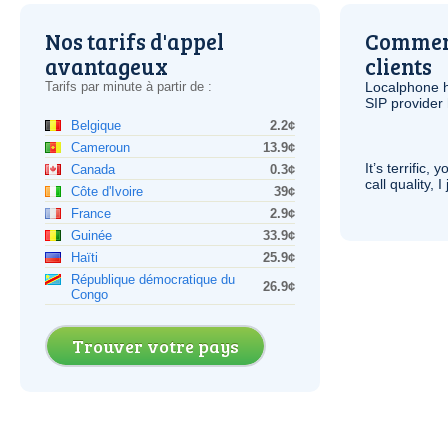
Nos tarifs d'appel
Comment
avantageux
clients
Tarifs par minute à partir de :
Localphone 
SIP
provider 
Belgique
2.2¢
Cameroun
13.9¢
It’s terrific,
Canada
0.3¢
call quality, I
Côte d'Ivoire
39¢
France
2.9¢
Guinée
33.9¢
Haïti
25.9¢
République démocratique du
26.9¢
Congo
Trouver votre pays