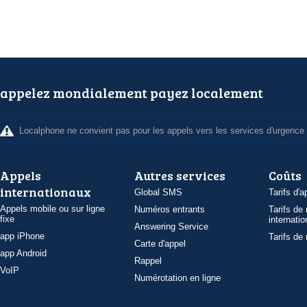
appelez mondialement payez localement
Localphone ne convient pas pour les appels vers les services d'urgence
Appels
Autres services
Coûts
internationaux
Global SMS
Tarifs d'a
Appels mobile ou sur ligne
Numéros entrants
Tarifs de
fixe
internatio
Answering Service
app iPhone
Tarifs de
Carte d'appel
app Android
Rappel
VoIP
Numérotation en ligne