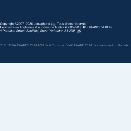
Copyright ©2007–2026 Localphone
Ltd
. Tous droits réservés
Enregistré en Angleterre & au Pays de Galles #6085990 |
UK
TVA
#911 5418 49
4 Paradise Street
,
Sheffield
,
South Yorkshire
,
S1 2DF
,
UK
“THE ITSPA AWARDS 2014 AND Best Consumer VoIP AWARD 2014” is a trade mark of the Internet 