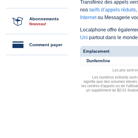
Transférez des appels vers
nos
tarifs d’appels réduits
,
Internet
ou Messagerie voc
Abonnements
Nouveau!
Localphone offre égaleme
Uni
partout dans le monde
Comment payer
Emplacement
Dunfermline
Les prix sont i
Les numéros entrants sont d
signifie que des volumes élevés 
les centres d'appels ou de l'utili
un supplément de $0.01 évalué