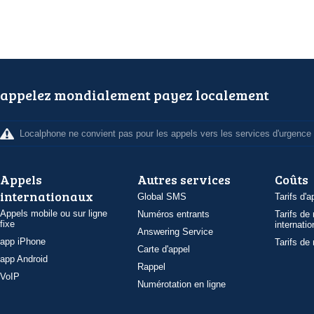
appelez mondialement payez localement
Localphone ne convient pas pour les appels vers les services d'urgence
Appels
Autres services
Coûts
internationaux
Global SMS
Tarifs d'a
Appels mobile ou sur ligne
Numéros entrants
Tarifs de
fixe
internatio
Answering Service
app iPhone
Tarifs de
Carte d'appel
app Android
Rappel
VoIP
Numérotation en ligne