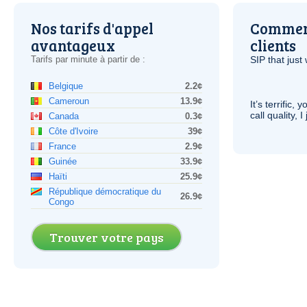
Nos tarifs d'appel
Comment
avantageux
clients
Tarifs par minute à partir de :
SIP
that just 
Belgique
2.2¢
Cameroun
13.9¢
It’s terrific,
call quality, I
Canada
0.3¢
Côte d'Ivoire
39¢
France
2.9¢
Guinée
33.9¢
Haïti
25.9¢
République démocratique du
26.9¢
Congo
Trouver votre pays