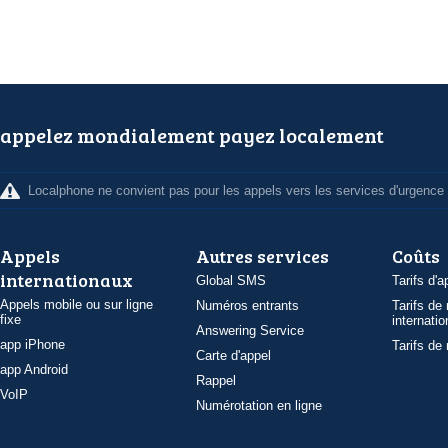
appelez mondialement payez localement
Localphone ne convient pas pour les appels vers les services d'urgence
Appels
Autres services
Coûts
internationaux
Global SMS
Tarifs d'a
Appels mobile ou sur ligne
Numéros entrants
Tarifs de
fixe
internatio
Answering Service
app iPhone
Tarifs de
Carte d'appel
app Android
Rappel
VoIP
Numérotation en ligne