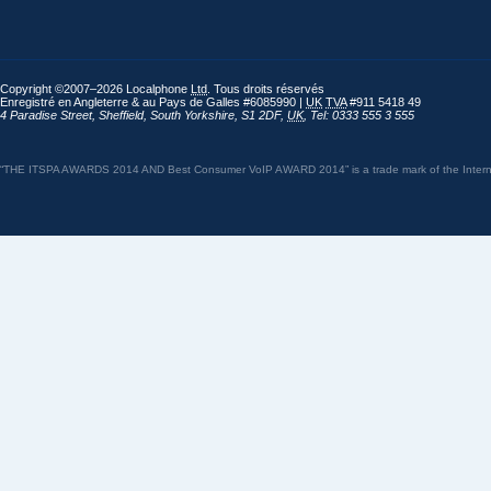
Copyright ©2007–2026 Localphone
Ltd
. Tous droits réservés
Enregistré en Angleterre & au Pays de Galles #6085990 |
UK
TVA
#911 5418 49
4 Paradise Street
,
Sheffield
,
South Yorkshire
,
S1 2DF
,
UK
,
Tel: 0333 555 3 555
“THE ITSPA AWARDS 2014 AND Best Consumer VoIP AWARD 2014” is a trade mark of the Internet 