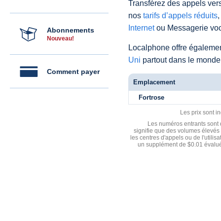
Transférez des appels vers
nos
tarifs d’appels réduits
,
Internet
ou Messagerie voc
Abonnements
Nouveau!
Localphone offre égaleme
Uni
partout dans le monde
Comment payer
Emplacement
Fortrose
Les prix sont i
Les numéros entrants sont d
signifie que des volumes élevés 
les centres d'appels ou de l'utili
un supplément de $0.01 évalué