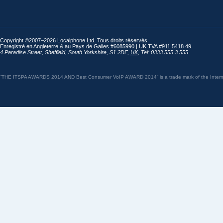
Copyright ©2007–2026 Localphone
Ltd
. Tous droits réservés
Enregistré en Angleterre & au Pays de Galles #6085990 |
UK
TVA
#911 5418 49
4 Paradise Street
,
Sheffield
,
South Yorkshire
,
S1 2DF
,
UK
,
Tel: 0333 555 3 555
“THE ITSPA AWARDS 2014 AND Best Consumer VoIP AWARD 2014” is a trade mark of the Internet 