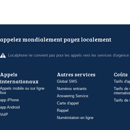
appelez mondialement payez localement
Localphone ne convient pas pour les appels vers les services d'urgence
Appels
Autres services
Coûts
internationaux
Global SMS
Tarifs d'a
Appels mobile ou sur ligne
Numéros entrants
Tarifs de
fixe
internatio
Answering Service
app iPhone
Tarifs de
Carte d'appel
app Android
Rappel
VoIP
Numérotation en ligne