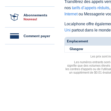
Transférez des appels vers
nos
tarifs d’appels réduits
,
Internet
ou Messagerie voc
Abonnements
Nouveau!
Localphone offre égaleme
Uni
partout dans le monde
Comment payer
Emplacement
Glasgow
Les prix sont i
Les numéros entrants sont d
signifie que des volumes élevés 
les centres d'appels ou de l'utili
un supplément de $0.01 évalué