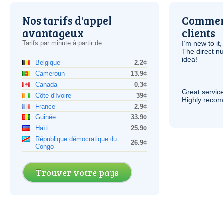
Nos tarifs d'appel
Comment
avantageux
clients
Tarifs par minute à partir de :
I’m new to it,
The direct nu
idea!
Belgique
2.2¢
Cameroun
13.9¢
Canada
0.3¢
Great service
Côte d'Ivoire
39¢
Highly reco
France
2.9¢
Guinée
33.9¢
Haïti
25.9¢
République démocratique du
26.9¢
Congo
Trouver votre pays