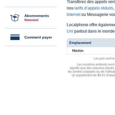
Transférez des appels vers
nos
tarifs d’appels réduits
,
Internet
ou Messagerie voc
Abonnements
Nouveau!
Localphone offre égaleme
Uni
partout dans le monde
Comment payer
Emplacement
Hitchin
Les prix sont i
Les numéros entrants sont d
signifie que des volumes élevés 
les centres d'appels ou de l'utili
un supplément de $0.01 évalué