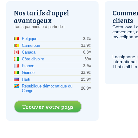
Nos tarifs d'appel
Comment
avantageux
clients
Tarifs par minute à partir de :
Gotta love 
convenient, 
my cellphone
Belgique
2.2¢
Cameroun
13.9¢
Canada
0.3¢
Localphone j
Côte d'Ivoire
39¢
international 
France
2.9¢
That’s all I’
Guinée
33.9¢
Haïti
25.9¢
République démocratique du
26.9¢
Congo
Trouver votre pays