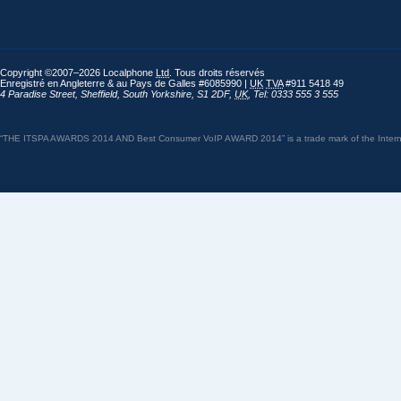
Copyright ©2007–2026 Localphone
Ltd
. Tous droits réservés
Enregistré en Angleterre & au Pays de Galles #6085990 |
UK
TVA
#911 5418 49
4 Paradise Street
,
Sheffield
,
South Yorkshire
,
S1 2DF
,
UK
,
Tel: 0333 555 3 555
“THE ITSPA AWARDS 2014 AND Best Consumer VoIP AWARD 2014” is a trade mark of the Internet 