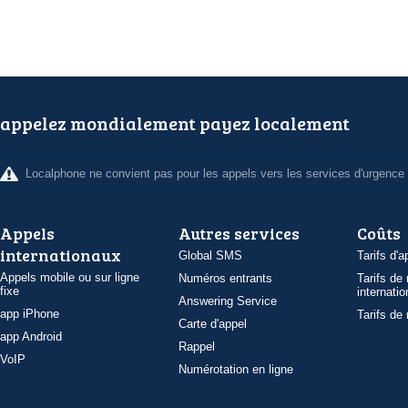
appelez mondialement payez localement
Localphone ne convient pas pour les appels vers les services d'urgence
Appels
Autres services
Coûts
internationaux
Global SMS
Tarifs d'a
Appels mobile ou sur ligne
Numéros entrants
Tarifs de
fixe
internatio
Answering Service
app iPhone
Tarifs de
Carte d'appel
app Android
Rappel
VoIP
Numérotation en ligne