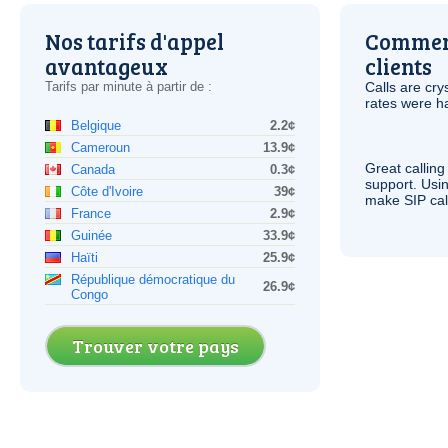
Nos tarifs d'appel
Comment
avantageux
clients
Tarifs par minute à partir de :
Calls are cry
rates were ha
Belgique
2.2¢
Cameroun
13.9¢
Great calling
Canada
0.3¢
support. Usi
Côte d'Ivoire
39¢
make
SIP
cal
France
2.9¢
Guinée
33.9¢
Haïti
25.9¢
République démocratique du
26.9¢
Congo
Trouver votre pays