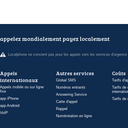
appelez mondialement payez localement
Localphone ne convient pas pour les appels vers les services d'urgence
Appels
Autres services
Coûts
internationaux
Global SMS
Tarifs d'a
Appels mobile ou sur ligne
Numéros entrants
Tarifs de
fixe
internatio
Answering Service
app iPhone
Tarifs de
Carte d'appel
app Android
Rappel
VoIP
Numérotation en ligne