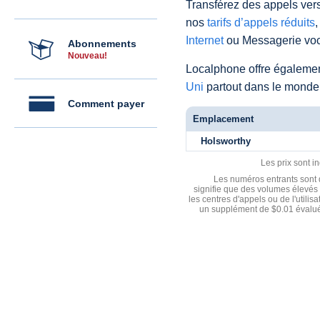
Transférez des appels vers
nos
tarifs d’appels réduits
,
Internet
ou Messagerie voc
Abonnements
Nouveau!
Localphone offre égaleme
Uni
partout dans le monde
Comment payer
Emplacement
Holsworthy
Les prix sont i
Les numéros entrants sont d
signifie que des volumes élevés 
les centres d'appels ou de l'utili
un supplément de $0.01 évalué