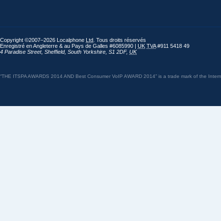
Copyright ©2007–2026 Localphone
Ltd
. Tous droits réservés
Enregistré en Angleterre & au Pays de Galles #6085990 |
UK
TVA
#911 5418 49
4 Paradise Street
,
Sheffield
,
South Yorkshire
,
S1 2DF
,
UK
“THE ITSPA AWARDS 2014 AND Best Consumer VoIP AWARD 2014” is a trade mark of the Internet 