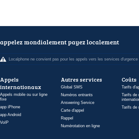
appelez mondialement payez localement
Localphone ne convient pas pour les appels vers les services d'urgence
Appels
Autres services
Coûts
internationaux
Global SMS
Tarifs d'a
Appels mobile ou sur ligne
Numéros entrants
Tarifs de
fixe
internatio
Answering Service
app iPhone
Tarifs de
Carte d'appel
app Android
Rappel
VoIP
Numérotation en ligne