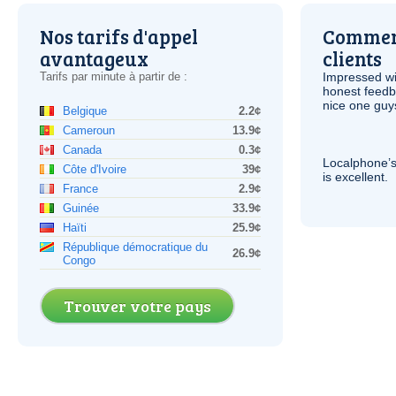
Nos tarifs d'appel
Comment
avantageux
clients
Tarifs par minute à partir de :
Impressed wi
honest feedb
nice one guy
Belgique
2.2¢
Cameroun
13.9¢
Canada
0.3¢
Localphone’s
Côte d'Ivoire
39¢
is excellent.
France
2.9¢
Guinée
33.9¢
Haïti
25.9¢
République démocratique du
26.9¢
Congo
Trouver votre pays