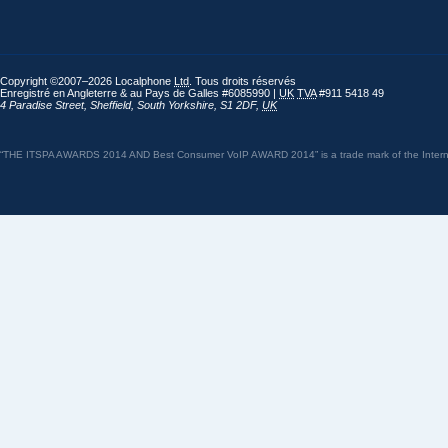
Copyright ©2007–2026 Localphone
Ltd
. Tous droits réservés
Enregistré en Angleterre & au Pays de Galles #6085990 |
UK
TVA
#911 5418 49
4 Paradise Street
,
Sheffield
,
South Yorkshire
,
S1 2DF
,
UK
“THE ITSPA AWARDS 2014 AND Best Consumer VoIP AWARD 2014” is a trade mark of the Internet 