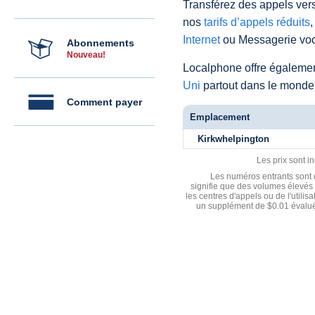
Transférez des appels vers
nos
tarifs d’appels réduits
,
Internet
ou Messagerie voc
Abonnements
Nouveau!
Localphone offre égaleme
Uni
partout dans le monde
Comment payer
Emplacement
Kirkwhelpington
Les prix sont i
Les numéros entrants sont d
signifie que des volumes élevés 
les centres d'appels ou de l'utili
un supplément de $0.01 évalué