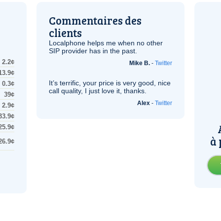
Commentaires des
clients
Localphone helps me when no other
SIP
provider has in the past.
2.2¢
Mike B.
-
Twitter
13.9¢
It’s terrific, your price is very good, nice
0.3¢
call quality, I just love it, thanks.
39¢
Alex
-
Twitter
2.9¢
33.9¢
25.9¢
à 
26.9¢