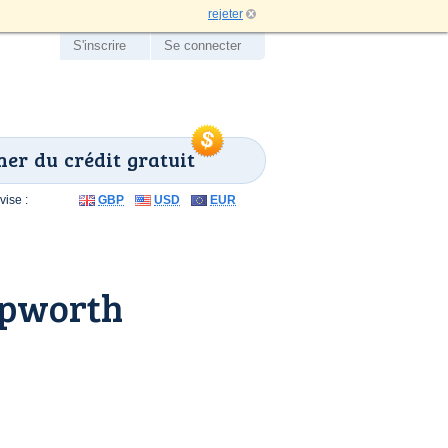
rejeter
S'inscrire
Se connecter
er du crédit gratuit
ise :
GBP
USD
EUR
apworth