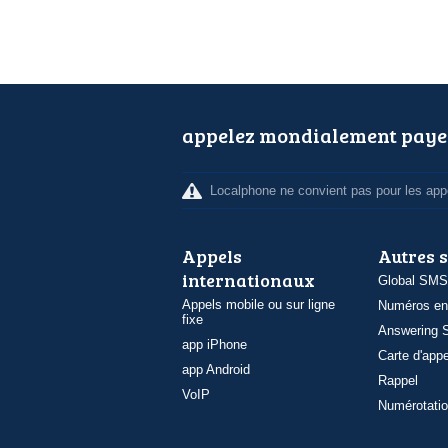
appelez mondialement paye
Localphone ne convient pas pour les appe
Appels
Autres 
internationaux
Global SMS
Appels mobile ou sur ligne
Numéros en
fixe
Answering S
app iPhone
Carte d'appe
app Android
Rappel
VoIP
Numérotatio