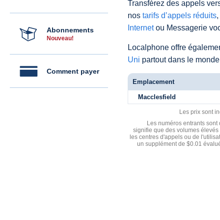
Transférez des appels vers
nos
tarifs d’appels réduits
,
Internet
ou Messagerie voc
Abonnements
Nouveau!
Localphone offre égaleme
Uni
partout dans le monde
Comment payer
Emplacement
Macclesfield
Les prix sont i
Les numéros entrants sont d
signifie que des volumes élevés 
les centres d'appels ou de l'utili
un supplément de $0.01 évalué