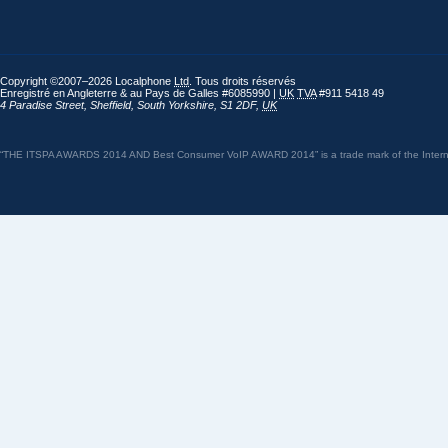
Copyright ©2007–2026 Localphone
Ltd
. Tous droits réservés
Enregistré en Angleterre & au Pays de Galles #6085990 |
UK
TVA
#911 5418 49
4 Paradise Street
,
Sheffield
,
South Yorkshire
,
S1 2DF
,
UK
“THE ITSPA AWARDS 2014 AND Best Consumer VoIP AWARD 2014” is a trade mark of the Internet 