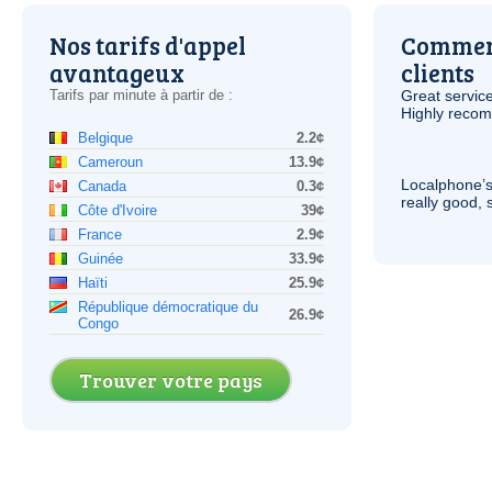
Nos tarifs d'appel
Comment
avantageux
clients
Tarifs par minute à partir de :
Great service
Highly reco
Belgique
2.2¢
Cameroun
13.9¢
Localphone’s
Canada
0.3¢
really good, 
Côte d'Ivoire
39¢
France
2.9¢
Guinée
33.9¢
Haïti
25.9¢
République démocratique du
26.9¢
Congo
Trouver votre pays