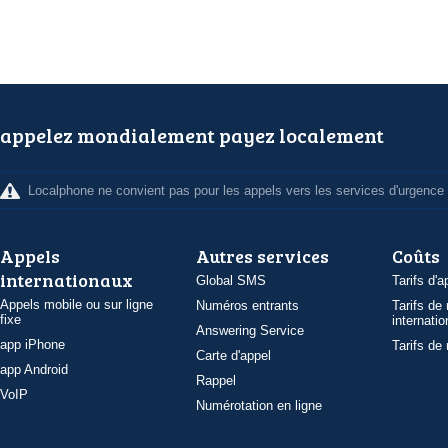
appelez mondialement payez localement
Localphone ne convient pas pour les appels vers les services d'urgence
Appels
Autres services
Coûts
internationaux
Global SMS
Tarifs d'a
Appels mobile ou sur ligne
Numéros entrants
Tarifs de
fixe
internatio
Answering Service
app iPhone
Tarifs de
Carte d'appel
app Android
Rappel
VoIP
Numérotation en ligne