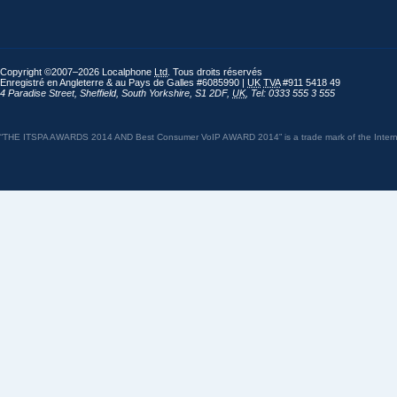
Copyright ©2007–2026 Localphone
Ltd
. Tous droits réservés
Enregistré en Angleterre & au Pays de Galles #6085990 |
UK
TVA
#911 5418 49
4 Paradise Street
,
Sheffield
,
South Yorkshire
,
S1 2DF
,
UK
,
Tel: 0333 555 3 555
“THE ITSPA AWARDS 2014 AND Best Consumer VoIP AWARD 2014” is a trade mark of the Internet 