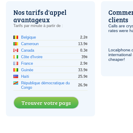
Nos tarifs d'appel
Comment
avantageux
clients
Tarifs par minute à partir de :
Calls are cry
rates were ha
Belgique
2.2¢
Cameroun
13.9¢
Localphone.
Canada
0.3¢
internationa
Côte d'Ivoire
39¢
cheaper!
France
2.9¢
Guinée
33.9¢
Haïti
25.9¢
République démocratique du
26.9¢
Congo
Trouver votre pays