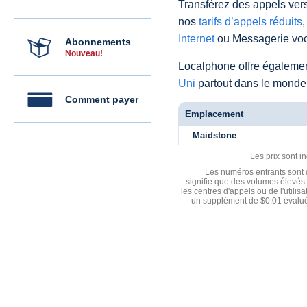
Transférez des appels vers
nos
tarifs d’appels réduits
,
Internet
ou Messagerie voc
Abonnements
Nouveau!
Localphone offre égaleme
Uni
partout dans le monde
Comment payer
Emplacement
Maidstone
Les prix sont i
Les numéros entrants sont d
signifie que des volumes élevés 
les centres d'appels ou de l'utili
un supplément de $0.01 évalué