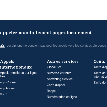
appelez mondialement payez localement
Localphone ne convient pas pour les appels vers les services d'urgence
Appels
Autres services
Coûts
internationaux
Global SMS
Tarifs d'a
Appels mobile ou sur ligne
Numéros entrants
Tarifs de
fixe
internatio
Answering Service
app iPhone
Tarifs de
Carte d'appel
app Android
Rappel
VoIP
Numérotation en ligne