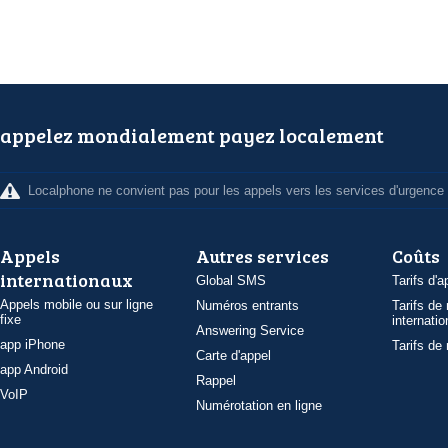
appelez mondialement payez localement
Localphone ne convient pas pour les appels vers les services d'urgence
Appels
Autres services
Coûts
internationaux
Global SMS
Tarifs d'a
Appels mobile ou sur ligne
Numéros entrants
Tarifs de
fixe
internatio
Answering Service
app iPhone
Tarifs de
Carte d'appel
app Android
Rappel
VoIP
Numérotation en ligne