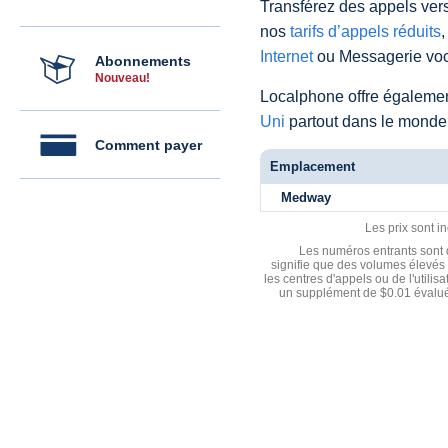
Transférez des appels vers
nos
tarifs d’appels réduits
,
Internet
ou Messagerie voc
Abonnements
Nouveau!
Localphone offre égaleme
Uni
partout dans le monde
Comment payer
Emplacement
Medway
Les prix sont i
Les numéros entrants sont d
signifie que des volumes élevés 
les centres d'appels ou de l'utili
un supplément de $0.01 évalué