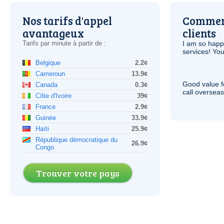
Nos tarifs d'appel
Comment
avantageux
clients
Tarifs par minute à partir de :
I am so hap
services! You
Belgique
2.2¢
Cameroun
13.9¢
Good value f
Canada
0.3¢
call overseas,
Côte d'Ivoire
39¢
France
2.9¢
Guinée
33.9¢
Haïti
25.9¢
République démocratique du
26.9¢
Congo
Trouver votre pays