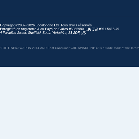
Copyright ©2007–2026 Localphone
Ltd
. Tous droits réservés
Enregistré en Angleterre & au Pays de Galles #6085990 |
UK
TVA
#911 5418 49
4 Paradise Street
,
Sheffield
,
South Yorkshire
,
S1 2DF
,
UK
“THE ITSPA AWARDS 2014 AND Best Consumer VoIP AWARD 2014” is a trade mark of the Internet 