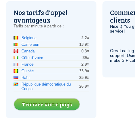
Nos tarifs d'appel
Comment
avantageux
clients
Tarifs par minute à partir de :
Nice :) You g
service!
Belgique
2.2¢
Cameroun
13.9¢
Great calling
Canada
0.3¢
support. Usi
Côte d'Ivoire
39¢
make
SIP
cal
France
2.9¢
Guinée
33.9¢
Haïti
25.9¢
République démocratique du
26.9¢
Congo
Trouver votre pays