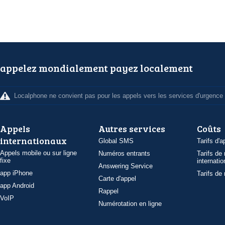
appelez mondialement payez localement
Localphone ne convient pas pour les appels vers les services d'urgence
Appels
Autres services
Coûts
internationaux
Global SMS
Tarifs d'a
Appels mobile ou sur ligne
Numéros entrants
Tarifs de
fixe
internatio
Answering Service
app iPhone
Tarifs de
Carte d'appel
app Android
Rappel
VoIP
Numérotation en ligne