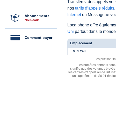
Transférez des appels vers
nos
tarifs d’appels réduits
,
Internet
ou Messagerie voc
Abonnements
Nouveau!
Localphone offre égaleme
Uni
partout dans le monde
Comment payer
Emplacement
Mid Yell
Les prix sont i
Les numéros entrants sont d
signifie que des volumes élevés 
les centres d'appels ou de l'utili
un supplément de $0.01 évalué