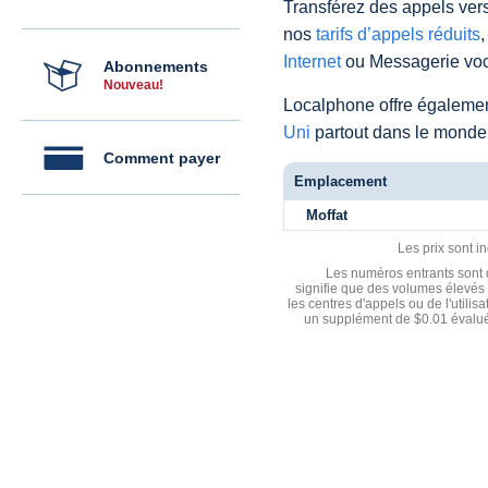
Transférez des appels vers
nos
tarifs d’appels réduits
,
Internet
ou Messagerie voc
Abonnements
Nouveau!
Localphone offre égaleme
Uni
partout dans le monde
Comment payer
Emplacement
Moffat
Les prix sont i
Les numéros entrants sont d
signifie que des volumes élevés 
les centres d'appels ou de l'utili
un supplément de $0.01 évalué