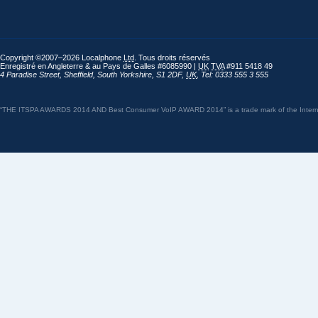
Copyright ©2007–2026 Localphone
Ltd
. Tous droits réservés
Enregistré en Angleterre & au Pays de Galles #6085990 |
UK
TVA
#911 5418 49
4 Paradise Street
,
Sheffield
,
South Yorkshire
,
S1 2DF
,
UK
,
Tel: 0333 555 3 555
“THE ITSPA AWARDS 2014 AND Best Consumer VoIP AWARD 2014” is a trade mark of the Internet 