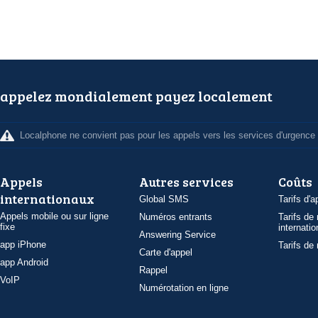
appelez mondialement payez localement
Localphone ne convient pas pour les appels vers les services d'urgence
Appels
Autres services
Coûts
internationaux
Global SMS
Tarifs d'a
Appels mobile ou sur ligne
Numéros entrants
Tarifs de
fixe
internatio
Answering Service
app iPhone
Tarifs de
Carte d'appel
app Android
Rappel
VoIP
Numérotation en ligne