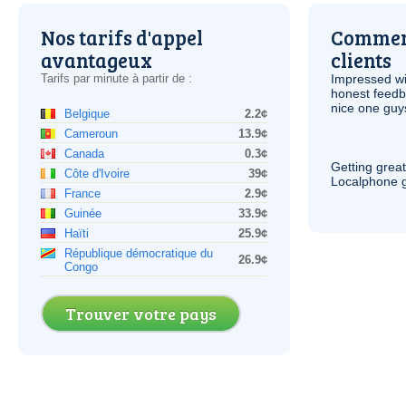
Nos tarifs d'appel
Comment
avantageux
clients
Tarifs par minute à partir de :
Impressed wi
honest feedb
nice one guy
Belgique
2.2¢
Cameroun
13.9¢
Canada
0.3¢
Getting grea
Côte d'Ivoire
39¢
Localphone g
France
2.9¢
Guinée
33.9¢
Haïti
25.9¢
République démocratique du
26.9¢
Congo
Trouver votre pays