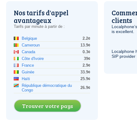
Nos tarifs d'appel
Comment
avantageux
clients
Tarifs par minute à partir de :
Localphone’s
is excellent.
Belgique
2.2¢
Cameroun
13.9¢
Localphone 
Canada
0.3¢
SIP
provider 
Côte d'Ivoire
39¢
France
2.9¢
Guinée
33.9¢
Haïti
25.9¢
République démocratique du
26.9¢
Congo
Trouver votre pays