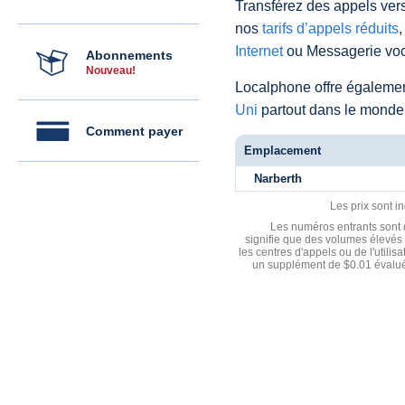
Transférez des appels vers
nos
tarifs d’appels réduits
,
Internet
ou Messagerie voc
Abonnements
Nouveau!
Localphone offre égaleme
Uni
partout dans le monde
Comment payer
Emplacement
Narberth
Les prix sont i
Les numéros entrants sont d
signifie que des volumes élevés 
les centres d'appels ou de l'utili
un supplément de $0.01 évalué