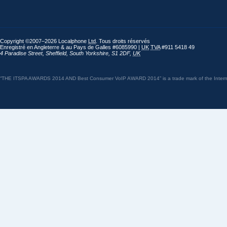
Copyright ©2007–2026 Localphone
Ltd
. Tous droits réservés
Enregistré en Angleterre & au Pays de Galles #6085990 |
UK
TVA
#911 5418 49
4 Paradise Street
,
Sheffield
,
South Yorkshire
,
S1 2DF
,
UK
“THE ITSPA AWARDS 2014 AND Best Consumer VoIP AWARD 2014” is a trade mark of the Internet 