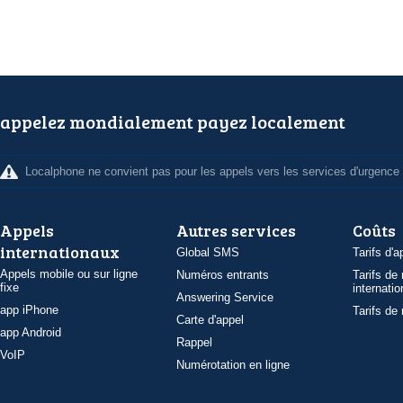
appelez mondialement payez localement
Localphone ne convient pas pour les appels vers les services d'urgence
Appels
Autres services
Coûts
internationaux
Global SMS
Tarifs d'a
Appels mobile ou sur ligne
Numéros entrants
Tarifs de
fixe
internatio
Answering Service
app iPhone
Tarifs de
Carte d'appel
app Android
Rappel
VoIP
Numérotation en ligne