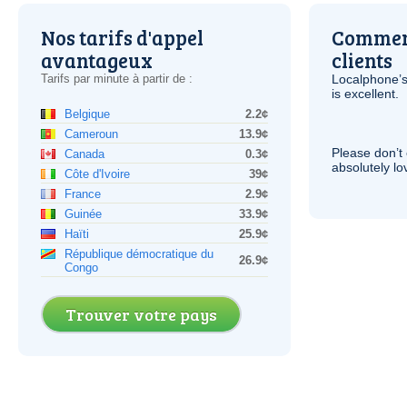
Nos tarifs d'appel
Comment
avantageux
clients
Tarifs par minute à partir de :
Localphone’s
is excellent.
Belgique
2.2¢
Cameroun
13.9¢
Please don’t 
Canada
0.3¢
absolutely lo
Côte d'Ivoire
39¢
France
2.9¢
Guinée
33.9¢
Haïti
25.9¢
République démocratique du
26.9¢
Congo
Trouver votre pays