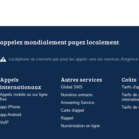
appelez mondialement payez localement
Localphone ne convient pas pour les appels vers les services d'urgence
Appels
Autres services
Coûts
internationaux
Global SMS
Tarifs d'a
Appels mobile ou sur ligne
Numéros entrants
Tarifs de
fixe
internatio
Answering Service
app iPhone
Tarifs de
Carte d'appel
app Android
Rappel
VoIP
Numérotation en ligne