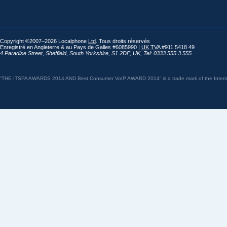
Copyright ©2007–2026 Localphone
Ltd
. Tous droits réservés
Enregistré en Angleterre & au Pays de Galles #6085990 |
UK
TVA
#911 5418 49
4 Paradise Street
,
Sheffield
,
South Yorkshire
,
S1 2DF
,
UK
,
Tel: 0333 555 3 555
“THE ITSPA AWARDS 2014 AND Best Consumer VoIP AWARD 2014” is a trade mark of the Internet 