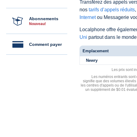
Transférez des appels vers
nos
tarifs d’appels réduits
,
Internet
ou Messagerie voc
Abonnements
Nouveau!
Localphone offre égaleme
Uni
partout dans le monde
Comment payer
Emplacement
Newry
Les prix sont i
Les numéros entrants sont d
signifie que des volumes élevés 
les centres d'appels ou de l'utili
un supplément de $0.01 évalué