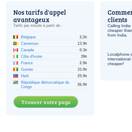
Nos tarifs d'appel
Comment
avantageux
clients
Tarifs par minute à partir de :
Calling India
cheaper than
from India.
Belgique
2.2¢
Cameroun
13.9¢
Canada
0.3¢
Localphone.
Côte d'Ivoire
39¢
internationa
France
2.9¢
cheaper!
Guinée
33.9¢
Haïti
25.9¢
République démocratique du
26.9¢
Congo
Trouver votre pays