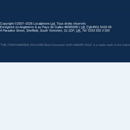
Copyright ©2007–2026 Localphone
Ltd
. Tous droits réservés
Enregistré en Angleterre & au Pays de Galles #6085990 |
UK
TVA
#911 5418 49
4 Paradise Street
,
Sheffield
,
South Yorkshire
,
S1 2DF
,
UK
,
Tel: 0333 555 3 555
“THE ITSPA AWARDS 2014 AND Best Consumer VoIP AWARD 2014” is a trade mark of the Internet 