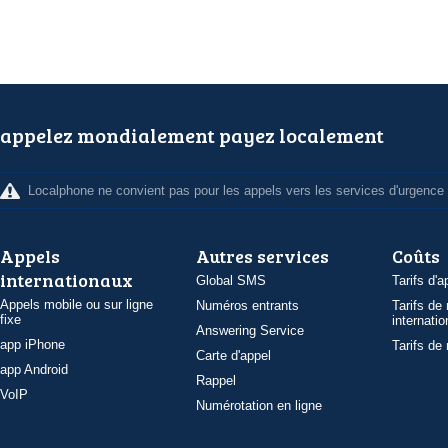
appelez mondialement payez localement
Localphone ne convient pas pour les appels vers les services d'urgence
Appels
Autres services
Coûts
internationaux
Global SMS
Tarifs d'a
Appels mobile ou sur ligne
Numéros entrants
Tarifs de
fixe
internatio
Answering Service
app iPhone
Tarifs de
Carte d'appel
app Android
Rappel
VoIP
Numérotation en ligne