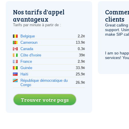
Nos tarifs d'appel
Comment
avantageux
clients
Tarifs par minute à partir de :
Great calling
support. Usi
make
SIP
cal
Belgique
2.2¢
Cameroun
13.9¢
Canada
0.3¢
I am so hap
Côte d'Ivoire
39¢
services! You
France
2.9¢
Guinée
33.9¢
Haïti
25.9¢
République démocratique du
26.9¢
Congo
Trouver votre pays