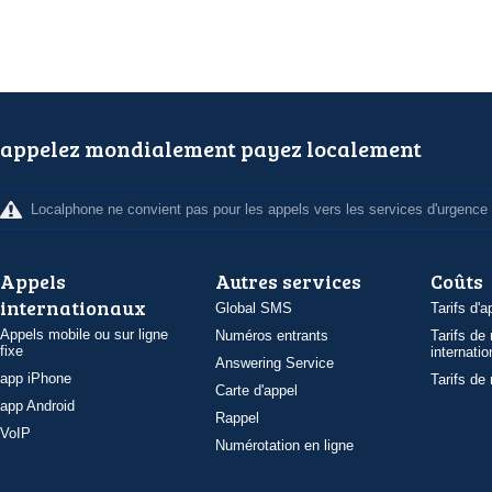
appelez mondialement payez localement
Localphone ne convient pas pour les appels vers les services d'urgence
Appels
Autres services
Coûts
internationaux
Global SMS
Tarifs d'a
Appels mobile ou sur ligne
Numéros entrants
Tarifs de
fixe
internatio
Answering Service
app iPhone
Tarifs de
Carte d'appel
app Android
Rappel
VoIP
Numérotation en ligne