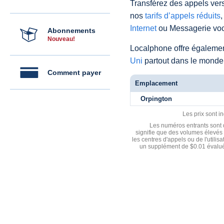
Transférez des appels vers
nos
tarifs d’appels réduits
,
Internet
ou Messagerie voc
Abonnements
Nouveau!
Localphone offre égaleme
Uni
partout dans le monde
Comment payer
Emplacement
Orpington
Les prix sont i
Les numéros entrants sont d
signifie que des volumes élevés 
les centres d'appels ou de l'utili
un supplément de $0.01 évalué