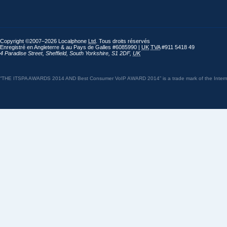
Copyright ©2007–2026 Localphone
Ltd
. Tous droits réservés
Enregistré en Angleterre & au Pays de Galles #6085990 |
UK
TVA
#911 5418 49
4 Paradise Street
,
Sheffield
,
South Yorkshire
,
S1 2DF
,
UK
“THE ITSPA AWARDS 2014 AND Best Consumer VoIP AWARD 2014” is a trade mark of the Internet 