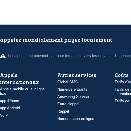
appelez mondialement payez localement
Localphone ne convient pas pour les appels vers les services d'urgence
Appels
Autres services
Coûts
internationaux
Global SMS
Tarifs d'a
Appels mobile ou sur ligne
Numéros entrants
Tarifs de
fixe
internatio
Answering Service
app iPhone
Tarifs de
Carte d'appel
app Android
Rappel
VoIP
Numérotation en ligne