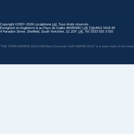
Copyright ©2007–2026 Localphone
Ltd
. Tous droits réservés
Enregistré en Angleterre & au Pays de Galles #6085990 |
UK
TVA
#911 5418 49
4 Paradise Street
,
Sheffield
,
South Yorkshire
,
S1 2DF
,
UK
,
Tel: 0333 555 3 555
“THE ITSPA AWARDS 2014 AND Best Consumer VoIP AWARD 2014” is a trade mark of the Internet 