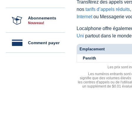
Transférez des appels vers
nos
tarifs d’appels réduits
,
Internet
ou Messagerie voc
Abonnements
Nouveau!
Localphone offre égaleme
Uni
partout dans le monde
Comment payer
Emplacement
Penrith
Les prix sont i
Les numéros entrants sont d
signifie que des volumes élevés 
les centres d'appels ou de l'utili
un supplément de $0.01 évalué