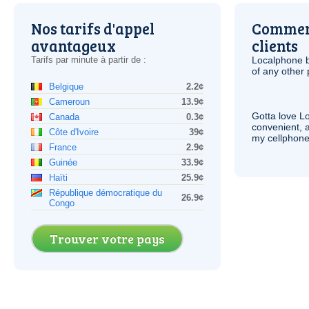
Nos tarifs d'appel
Comment
avantageux
clients
Tarifs par minute à partir de :
Localphone b
of any other
Belgique
2.2¢
Cameroun
13.9¢
Gotta love 
Canada
0.3¢
convenient, 
Côte d'Ivoire
39¢
my cellphone
France
2.9¢
Guinée
33.9¢
Haïti
25.9¢
République démocratique du
26.9¢
Congo
Trouver votre pays