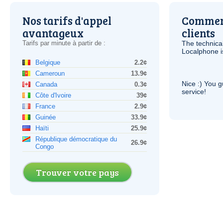
Nos tarifs d'appel
Comment
avantageux
clients
Tarifs par minute à partir de :
The technica
Localphone 
Belgique
2.2¢
Cameroun
13.9¢
Nice :) You g
Canada
0.3¢
service!
Côte d'Ivoire
39¢
France
2.9¢
Guinée
33.9¢
Haïti
25.9¢
République démocratique du
26.9¢
Congo
Trouver votre pays