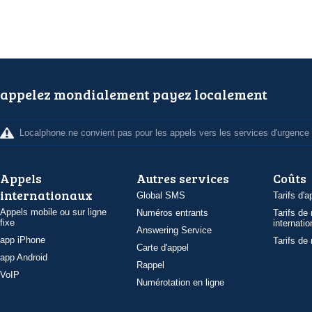
appelez mondialement payez localement
Localphone ne convient pas pour les appels vers les services d'urgence
Appels
Autres services
Coûts
internationaux
Global SMS
Tarifs d'a
Appels mobile ou sur ligne
Numéros entrants
Tarifs de
fixe
internatio
Answering Service
app iPhone
Tarifs de
Carte d'appel
app Android
Rappel
VoIP
Numérotation en ligne