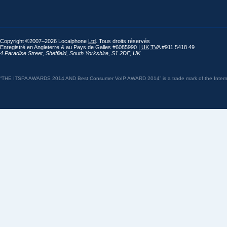
Copyright ©2007–2026 Localphone
Ltd
. Tous droits réservés
Enregistré en Angleterre & au Pays de Galles #6085990 |
UK
TVA
#911 5418 49
4 Paradise Street
,
Sheffield
,
South Yorkshire
,
S1 2DF
,
UK
“THE ITSPA AWARDS 2014 AND Best Consumer VoIP AWARD 2014” is a trade mark of the Internet 