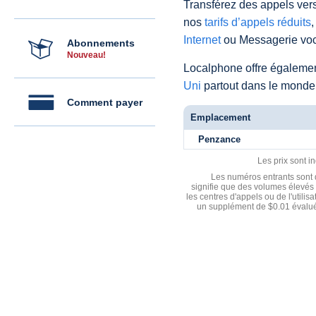
Transférez des appels vers
nos
tarifs d’appels réduits
,
Internet
ou Messagerie voc
Abonnements
Nouveau!
Localphone offre égaleme
Uni
partout dans le monde
Comment payer
Emplacement
Penzance
Les prix sont i
Les numéros entrants sont d
signifie que des volumes élevés 
les centres d'appels ou de l'utili
un supplément de $0.01 évalué