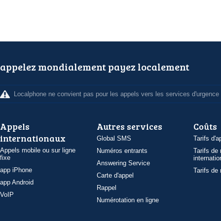
appelez mondialement payez localement
Localphone ne convient pas pour les appels vers les services d'urgence
Appels
Autres services
Coûts
internationaux
Global SMS
Tarifs d'a
Appels mobile ou sur ligne
Numéros entrants
Tarifs de
fixe
internatio
Answering Service
app iPhone
Tarifs de
Carte d'appel
app Android
Rappel
VoIP
Numérotation en ligne