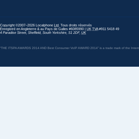
Copyright ©2007–2026 Localphone
Ltd
. Tous droits réservés
Enregistré en Angleterre & au Pays de Galles #6085990 |
UK
TVA
#911 5418 49
4 Paradise Street
,
Sheffield
,
South Yorkshire
,
S1 2DF
,
UK
“THE ITSPA AWARDS 2014 AND Best Consumer VoIP AWARD 2014” is a trade mark of the Internet 