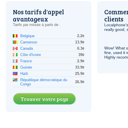
Nos tarifs d'appel
Comment
avantageux
clients
Tarifs par minute à partir de :
Localphone’s
really good, 
Belgique
2.2¢
Cameroun
13.9¢
Wow! What se
Canada
0.3¢
fine, used it
Côte d'Ivoire
39¢
Highly recom
France
2.9¢
Guinée
33.9¢
Haïti
25.9¢
République démocratique du
26.9¢
Congo
Trouver votre pays