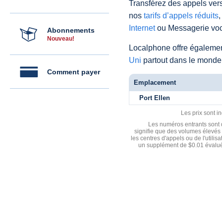
Transférez des appels vers
nos
tarifs d’appels réduits
,
Internet
ou Messagerie voc
Abonnements
Nouveau!
Localphone offre égaleme
Uni
partout dans le monde
Comment payer
Emplacement
Port Ellen
Les prix sont i
Les numéros entrants sont d
signifie que des volumes élevés 
les centres d'appels ou de l'utili
un supplément de $0.01 évalué