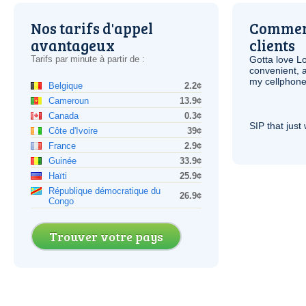
Nos tarifs d'appel
Comment
avantageux
clients
Tarifs par minute à partir de :
Gotta love 
convenient, 
my cellphone
Belgique
2.2¢
Cameroun
13.9¢
Canada
0.3¢
SIP
that just 
Côte d'Ivoire
39¢
France
2.9¢
Guinée
33.9¢
Haïti
25.9¢
République démocratique du
26.9¢
Congo
Trouver votre pays