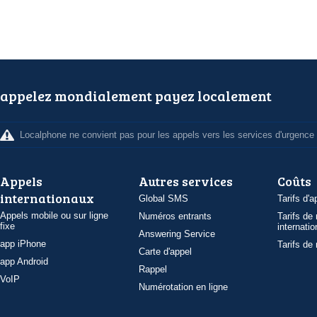
appelez mondialement payez localement
Localphone ne convient pas pour les appels vers les services d'urgence
Appels
Autres services
Coûts
internationaux
Global SMS
Tarifs d'a
Appels mobile ou sur ligne
Numéros entrants
Tarifs de
fixe
internatio
Answering Service
app iPhone
Tarifs de
Carte d'appel
app Android
Rappel
VoIP
Numérotation en ligne