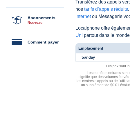
Transférez des appels vers
nos
tarifs d’appels réduits
,
Internet
ou Messagerie voc
Abonnements
Nouveau!
Localphone offre égaleme
Uni
partout dans le monde
Comment payer
Emplacement
Sanday
Les prix sont i
Les numéros entrants sont d
signifie que des volumes élevés 
les centres d'appels ou de l'utili
un supplément de $0.01 évalué