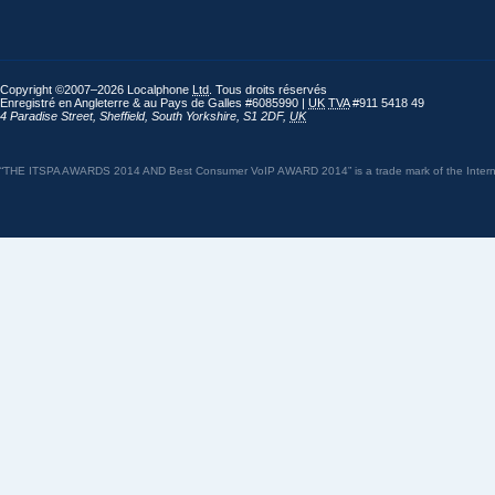
Copyright ©2007–2026 Localphone
Ltd
. Tous droits réservés
Enregistré en Angleterre & au Pays de Galles #6085990 |
UK
TVA
#911 5418 49
4 Paradise Street
,
Sheffield
,
South Yorkshire
,
S1 2DF
,
UK
“THE ITSPA AWARDS 2014 AND Best Consumer VoIP AWARD 2014” is a trade mark of the Internet 