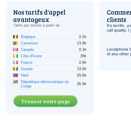
Nos tarifs d'appel
Comment
avantageux
clients
Tarifs par minute à partir de :
It’s terrific,
call quality, I
Belgique
2.2¢
Cameroun
13.9¢
Localphone b
Canada
0.3¢
of any other
Côte d'Ivoire
39¢
France
2.9¢
Guinée
33.9¢
Haïti
25.9¢
République démocratique du
26.9¢
Congo
Trouver votre pays