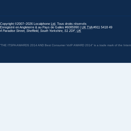
Copyright ©2007–2026 Localphone
Ltd
. Tous droits réservés
Enregistré en Angleterre & au Pays de Galles #6085990 |
UK
TVA
#911 5418 49
4 Paradise Street
,
Sheffield
,
South Yorkshire
,
S1 2DF
,
UK
“THE ITSPA AWARDS 2014 AND Best Consumer VoIP AWARD 2014” is a trade mark of the Internet 