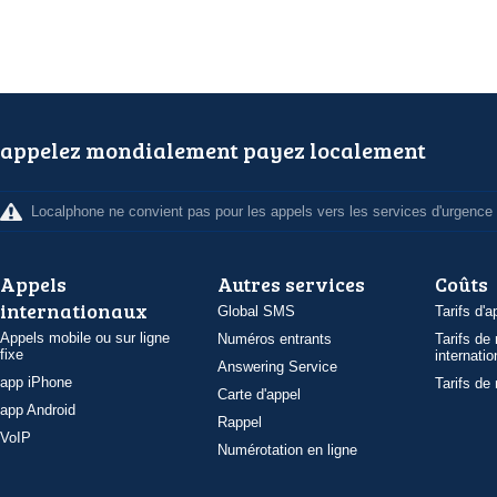
appelez mondialement payez localement
Localphone ne convient pas pour les appels vers les services d'urgence
Appels
Autres services
Coûts
internationaux
Global SMS
Tarifs d'a
Appels mobile ou sur ligne
Numéros entrants
Tarifs de
fixe
internatio
Answering Service
app iPhone
Tarifs de
Carte d'appel
app Android
Rappel
VoIP
Numérotation en ligne