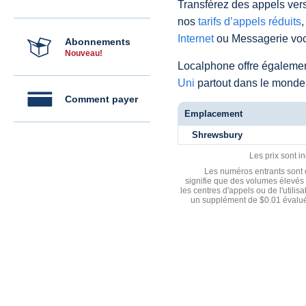
Transférez des appels vers
nos
tarifs d’appels réduits
,
Internet
ou Messagerie voc
Abonnements
Nouveau!
Localphone offre égaleme
Uni
partout dans le monde
Comment payer
Emplacement
Shrewsbury
Les prix sont i
Les numéros entrants sont d
signifie que des volumes élevés 
les centres d'appels ou de l'utili
un supplément de $0.01 évalué