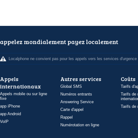
appelez mondialement payez localement
Localphone ne convient pas pour les appels vers les services d'urgence
Appels
Autres services
Coûts
internationaux
Global SMS
Tarifs d'a
Appels mobile ou sur ligne
Numéros entrants
Tarifs de
fixe
internatio
Answering Service
app iPhone
Tarifs de
Carte d'appel
app Android
Rappel
VoIP
Numérotation en ligne