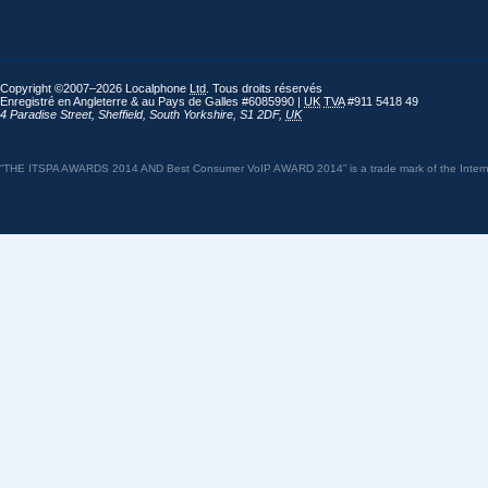
Copyright ©2007–2026 Localphone
Ltd
. Tous droits réservés
Enregistré en Angleterre & au Pays de Galles #6085990 |
UK
TVA
#911 5418 49
4 Paradise Street
,
Sheffield
,
South Yorkshire
,
S1 2DF
,
UK
“THE ITSPA AWARDS 2014 AND Best Consumer VoIP AWARD 2014” is a trade mark of the Internet 