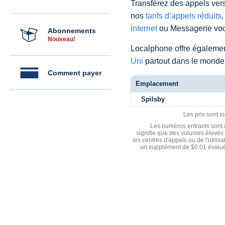
Transférez des appels vers
nos
tarifs d’appels réduits
,
Internet
ou Messagerie voc
Abonnements
Nouveau!
Localphone offre égaleme
Uni
partout dans le monde
Comment payer
Emplacement
Spilsby
Les prix sont i
Les numéros entrants sont d
signifie que des volumes élevés 
les centres d'appels ou de l'utili
un supplément de $0.01 évalué