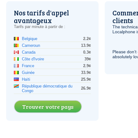
Nos tarifs d'appel
Comment
avantageux
clients
Tarifs par minute à partir de :
The technica
Localphone 
Belgique
2.2¢
Cameroun
13.9¢
Please don’t 
Canada
0.3¢
absolutely lo
Côte d'Ivoire
39¢
France
2.9¢
Guinée
33.9¢
Haïti
25.9¢
République démocratique du
26.9¢
Congo
Trouver votre pays