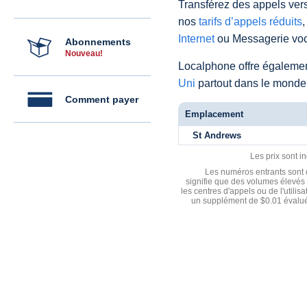
Transférez des appels vers
nos
tarifs d’appels réduits
,
Internet
ou Messagerie voc
Abonnements
Nouveau!
Localphone offre égaleme
Uni
partout dans le monde
Comment payer
Emplacement
St Andrews
Les prix sont i
Les numéros entrants sont d
signifie que des volumes élevés 
les centres d'appels ou de l'utili
un supplément de $0.01 évalué