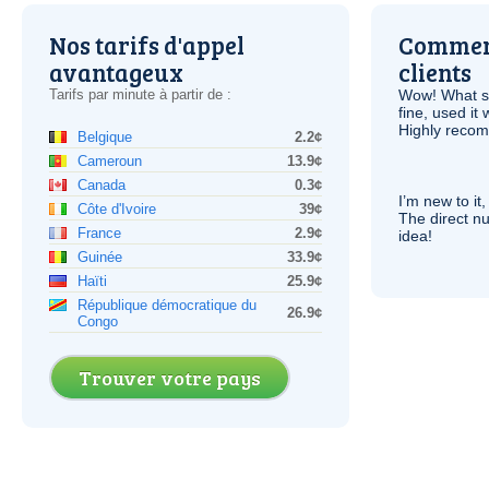
Nos tarifs d'appel
Comment
avantageux
clients
Tarifs par minute à partir de :
Wow! What se
fine, used it
Highly recom
Belgique
2.2¢
Cameroun
13.9¢
Canada
0.3¢
I’m new to it,
Côte d'Ivoire
39¢
The direct nu
France
2.9¢
idea!
Guinée
33.9¢
Haïti
25.9¢
République démocratique du
26.9¢
Congo
Trouver votre pays