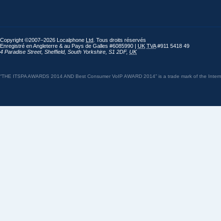
Copyright ©2007–2026 Localphone
Ltd
. Tous droits réservés
Enregistré en Angleterre & au Pays de Galles #6085990 |
UK
TVA
#911 5418 49
4 Paradise Street
,
Sheffield
,
South Yorkshire
,
S1 2DF
,
UK
“THE ITSPA AWARDS 2014 AND Best Consumer VoIP AWARD 2014” is a trade mark of the Internet 