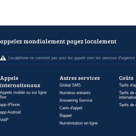
appelez mondialement payez localement
Localphone ne convient pas pour les appels vers les services d'urgence
Appels
Autres services
Coûts
internationaux
Global SMS
Tarifs d'a
Appels mobile ou sur ligne
Numéros entrants
Tarifs de
fixe
internatio
Answering Service
app iPhone
Tarifs de
Carte d'appel
app Android
Rappel
VoIP
Numérotation en ligne