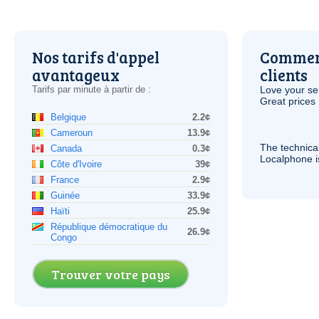
Nos tarifs d'appel
Comment
avantageux
clients
Tarifs par minute à partir de :
Love your ser
Great prices 
Belgique
2.2¢
Cameroun
13.9¢
The technica
Canada
0.3¢
Localphone 
Côte d'Ivoire
39¢
France
2.9¢
Guinée
33.9¢
Haïti
25.9¢
République démocratique du
26.9¢
Congo
Trouver votre pays