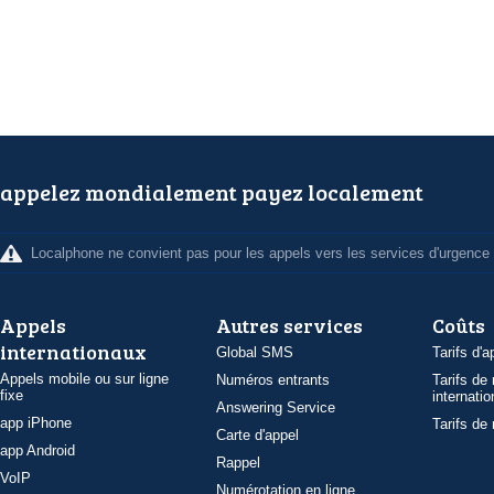
appelez mondialement payez localement
Localphone ne convient pas pour les appels vers les services d'urgence
Appels
Autres services
Coûts
internationaux
Global SMS
Tarifs d'a
Appels mobile ou sur ligne
Numéros entrants
Tarifs de
fixe
internatio
Answering Service
app iPhone
Tarifs de
Carte d'appel
app Android
Rappel
VoIP
Numérotation en ligne