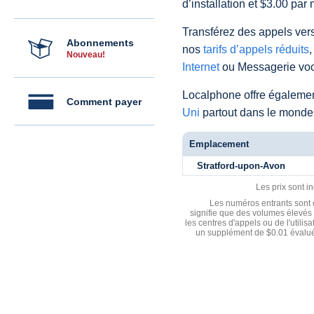
d’installation et $3.00 par 
Transférez des appels vers
Abonnements
nos
tarifs d’appels réduits
,
Nouveau!
Internet
ou Messagerie voc
Localphone offre égaleme
Comment payer
Uni
partout dans le monde
Emplacement
Stratford-upon-Avon
Les prix sont i
Les numéros entrants sont d
signifie que des volumes élevés 
les centres d'appels ou de l'utili
un supplément de $0.01 évalué