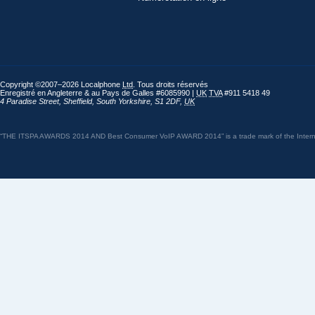
Copyright ©2007–2026 Localphone
Ltd
. Tous droits réservés
Enregistré en Angleterre & au Pays de Galles #6085990 |
UK
TVA
#911 5418 49
4 Paradise Street
,
Sheffield
,
South Yorkshire
,
S1 2DF
,
UK
“THE ITSPA AWARDS 2014 AND Best Consumer VoIP AWARD 2014” is a trade mark of the Internet 