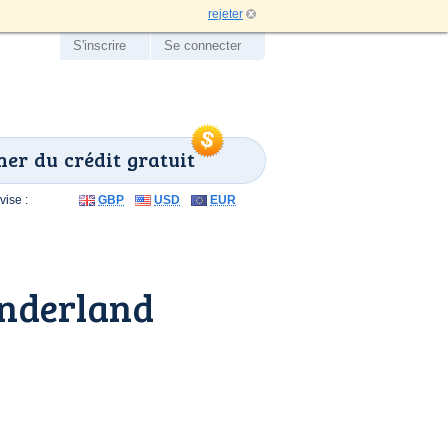
rejeter
S'inscrire
Se connecter
er du crédit gratuit
ise :
GBP
USD
EUR
underland