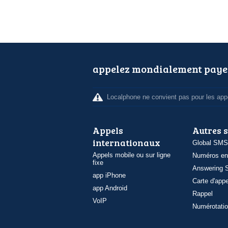
appelez mondialement paye
Localphone ne convient pas pour les appe
Appels
Autres 
internationaux
Global SMS
Appels mobile ou sur ligne
Numéros en
fixe
Answering S
app iPhone
Carte d'appe
app Android
Rappel
VoIP
Numérotatio