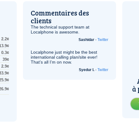
Commentaires des
clients
The technical support team at
Localphone is awesome.
2.2¢
Sashidar
-
Twitter
13.9¢
Localphone just might be the best
0.3¢
international calling plan/site ever!
39¢
That’s all I’m on now.
2.9¢
Syedur I.
-
Twitter
33.9¢
25.9¢
à 
26.9¢