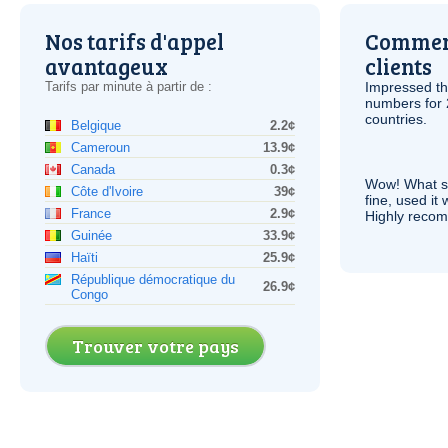
Nos tarifs d'appel
Comment
avantageux
clients
Tarifs par minute à partir de :
Impressed th
numbers for 
countries.
Belgique
2.2¢
Cameroun
13.9¢
Canada
0.3¢
Wow! What se
Côte d'Ivoire
39¢
fine, used it
France
2.9¢
Highly recom
Guinée
33.9¢
Haïti
25.9¢
République démocratique du
26.9¢
Congo
Trouver votre pays