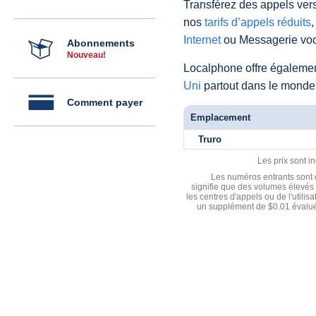
Transférez des appels vers
nos
tarifs d’appels réduits
,
Internet
ou Messagerie voc
Abonnements
Nouveau!
Localphone offre égaleme
Uni
partout dans le monde
Comment payer
Emplacement
Truro
Les prix sont i
Les numéros entrants sont d
signifie que des volumes élevés 
les centres d'appels ou de l'utili
un supplément de $0.01 évalué