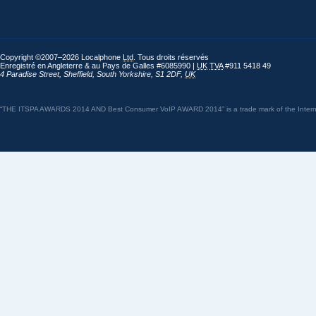
Copyright ©2007–2026 Localphone
Ltd
. Tous droits réservés
Enregistré en Angleterre & au Pays de Galles #6085990 |
UK
TVA
#911 5418 49
4 Paradise Street
,
Sheffield
,
South Yorkshire
,
S1 2DF
,
UK
“THE ITSPA AWARDS 2014 AND Best Consumer VoIP AWARD 2014” is a trade mark of the Internet 