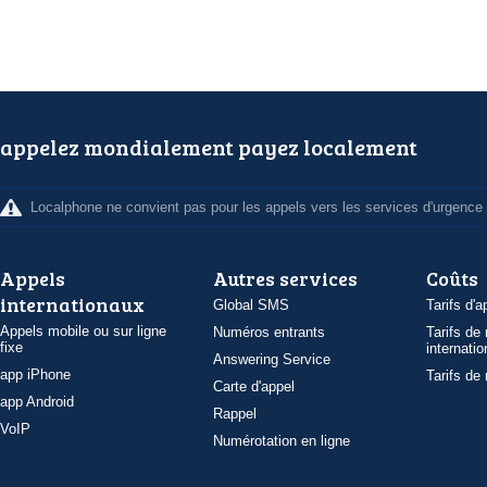
appelez mondialement payez localement
Localphone ne convient pas pour les appels vers les services d'urgence
Appels
Autres services
Coûts
internationaux
Global SMS
Tarifs d'a
Appels mobile ou sur ligne
Numéros entrants
Tarifs de
fixe
internatio
Answering Service
app iPhone
Tarifs de
Carte d'appel
app Android
Rappel
VoIP
Numérotation en ligne