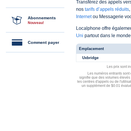
Transférez des appels vers
nos
tarifs d’appels réduits
,
Internet
ou Messagerie voc
Abonnements
Nouveau!
Localphone offre égaleme
Uni
partout dans le monde
Comment payer
Emplacement
Uxbridge
Les prix sont i
Les numéros entrants sont d
signifie que des volumes élevés 
les centres d'appels ou de l'utili
un supplément de $0.01 évalué