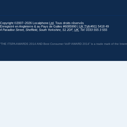
Copyright ©2007–2026 Localphone
Ltd
. Tous droits réservés
Enregistré en Angleterre & au Pays de Galles #6085990 |
UK
TVA
#911 5418 49
4 Paradise Street
,
Sheffield
,
South Yorkshire
,
S1 2DF
,
UK
,
Tel: 0333 555 3 555
“THE ITSPA AWARDS 2014 AND Best Consumer VoIP AWARD 2014” is a trade mark of the Internet 