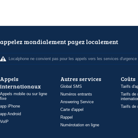
appelez mondialement payez localement
Localphone ne convient pas pour les appels vers les services d'urgence
Appels
Autres services
Coûts
internationaux
Global SMS
Tarifs d'a
Appels mobile ou sur ligne
Numéros entrants
Tarifs de
fixe
internatio
Answering Service
app iPhone
Tarifs de
Carte d'appel
app Android
Rappel
VoIP
Numérotation en ligne