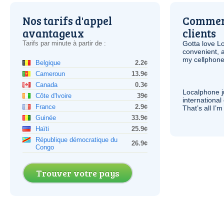
Nos tarifs d'appel
Comment
avantageux
clients
Tarifs par minute à partir de :
Gotta love 
convenient, 
my cellphone
Belgique
2.2¢
Cameroun
13.9¢
Canada
0.3¢
Localphone j
Côte d'Ivoire
39¢
international 
France
2.9¢
That’s all I’
Guinée
33.9¢
Haïti
25.9¢
République démocratique du
26.9¢
Congo
Trouver votre pays