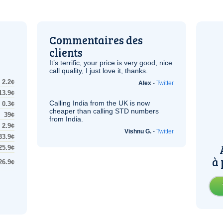
Commentaires des
clients
It’s terrific, your price is very good, nice
call quality, I just love it, thanks.
2.2¢
Alex
-
Twitter
13.9¢
Calling India from the
UK
is now
0.3¢
cheaper than calling STD numbers
39¢
from India.
2.9¢
Vishnu G.
-
Twitter
33.9¢
25.9¢
à 
26.9¢