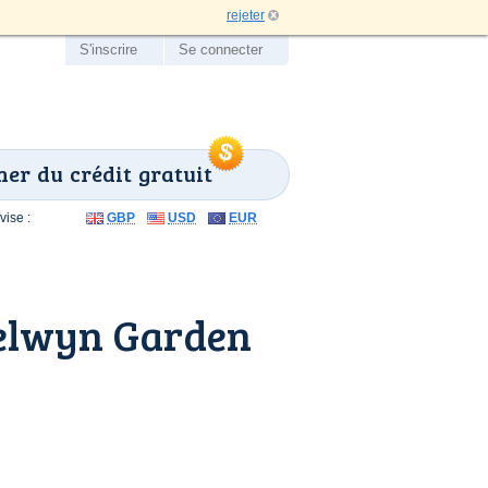
rejeter
S'inscrire
Se connecter
er du crédit gratuit
ise :
GBP
USD
EUR
elwyn Garden