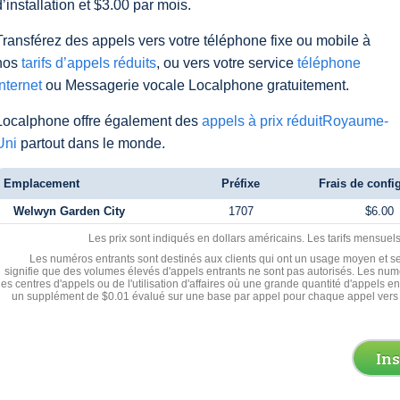
d’installation et $3.00 par mois.
Transférez des appels vers votre téléphone fixe ou mobile à
nos
tarifs d’appels réduits
, ou vers votre service
téléphone
Internet
ou Messagerie vocale Localphone gratuitement.
Localphone offre également des
appels à prix réduitRoyaume-
Uni
partout dans le monde.
Emplacement
Préfixe
Frais de confi
Welwyn Garden City
1707
$6.00
Les prix sont indiqués en dollars américains. Les tarifs mensue
Les numéros entrants sont destinés aux clients qui ont un usage moyen et se
signifie que des volumes élevés d'appels entrants ne sont pas autorisés. Les numé
les centres d'appels ou de l'utilisation d'affaires où une grande quantité d'appels 
un supplément de $0.01 évalué sur une base par appel pour chaque appel vers 
In