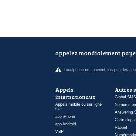
appelez mondialement paye
Localphone ne convient pas pour les appe
Appels
Autres 
internationaux
Global SMS
Appels mobile ou sur ligne
Numéros en
fixe
Answering S
app iPhone
Carte d'appe
app Android
Rappel
VoIP
Numérotatio