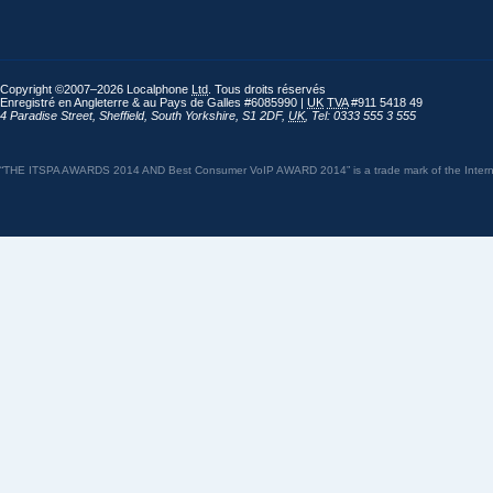
Copyright ©2007–2026 Localphone
Ltd
. Tous droits réservés
Enregistré en Angleterre & au Pays de Galles #6085990 |
UK
TVA
#911 5418 49
4 Paradise Street
,
Sheffield
,
South Yorkshire
,
S1 2DF
,
UK
,
Tel: 0333 555 3 555
“THE ITSPA AWARDS 2014 AND Best Consumer VoIP AWARD 2014” is a trade mark of the Internet 