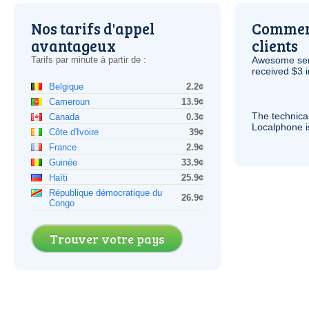
Nos tarifs d'appel
Comment
avantageux
clients
Tarifs par minute à partir de :
Awesome serv
received $3 in
Belgique
2.2¢
Cameroun
13.9¢
The technica
Canada
0.3¢
Localphone 
Côte d'Ivoire
39¢
France
2.9¢
Guinée
33.9¢
Haïti
25.9¢
République démocratique du
26.9¢
Congo
Trouver votre pays