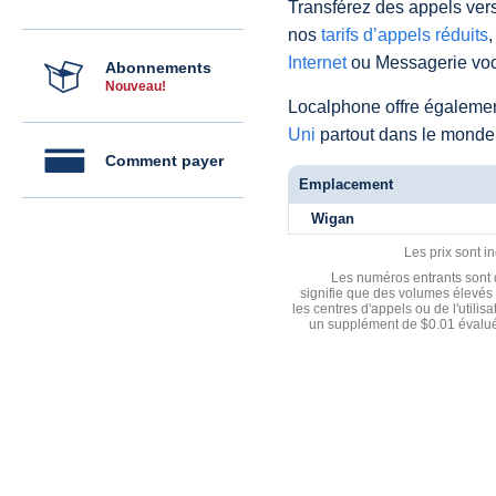
Transférez des appels vers
nos
tarifs d’appels réduits
,
Internet
ou Messagerie voc
Abonnements
Nouveau!
Localphone offre égaleme
Uni
partout dans le monde
Comment payer
Emplacement
Wigan
Les prix sont i
Les numéros entrants sont d
signifie que des volumes élevés 
les centres d'appels ou de l'utili
un supplément de $0.01 évalué