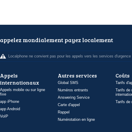
appelez mondialement payez localement
Localphone ne convient pas pour les appels vers les services d'urgence
Appels
Autres services
Coûts
internationaux
Global SMS
Tarifs d'a
Appels mobile ou sur ligne
Numéros entrants
Tarifs de
fixe
internatio
Answering Service
app iPhone
Tarifs de
Carte d'appel
app Android
Rappel
VoIP
Numérotation en ligne