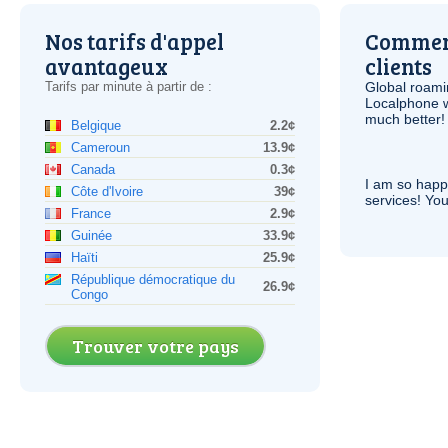
Nos tarifs d'appel
Comment
avantageux
clients
Tarifs par minute à partir de :
Global roami
Localphone 
much better!
Belgique
2.2¢
Cameroun
13.9¢
Canada
0.3¢
I am so hap
Côte d'Ivoire
39¢
services! You
France
2.9¢
Guinée
33.9¢
Haïti
25.9¢
République démocratique du
26.9¢
Congo
Trouver votre pays