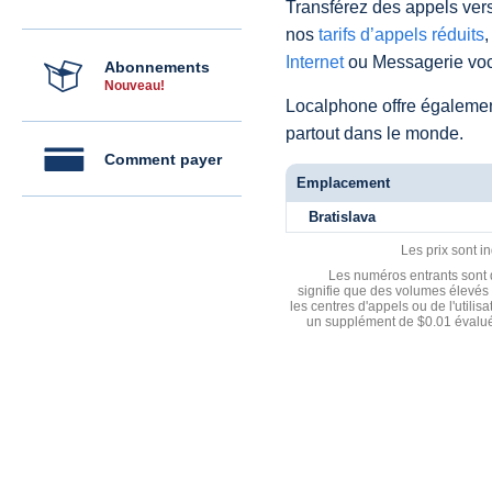
Transférez des appels vers
nos
tarifs d’appels réduits
,
Internet
ou Messagerie voc
Abonnements
Nouveau!
Localphone offre égaleme
partout dans le monde.
Comment payer
Emplacement
Bratislava
Les prix sont i
Les numéros entrants sont d
signifie que des volumes élevés 
les centres d'appels ou de l'utili
un supplément de $0.01 évalué