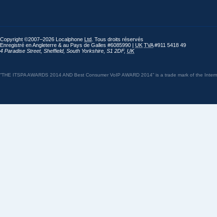
Copyright ©2007–2026 Localphone
Ltd
. Tous droits réservés
Enregistré en Angleterre & au Pays de Galles #6085990 |
UK
TVA
#911 5418 49
4 Paradise Street
,
Sheffield
,
South Yorkshire
,
S1 2DF
,
UK
“THE ITSPA AWARDS 2014 AND Best Consumer VoIP AWARD 2014” is a trade mark of the Internet 