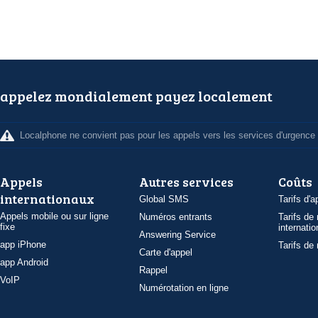
appelez mondialement payez localement
Localphone ne convient pas pour les appels vers les services d'urgence
Appels
Autres services
Coûts
internationaux
Global SMS
Tarifs d'a
Appels mobile ou sur ligne
Numéros entrants
Tarifs de
fixe
internatio
Answering Service
app iPhone
Tarifs de
Carte d'appel
app Android
Rappel
VoIP
Numérotation en ligne