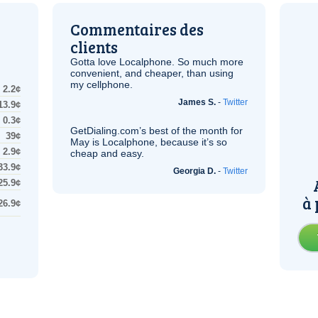
Commentaires des
clients
Gotta love Localphone. So much more
convenient, and cheaper, than using
my cellphone.
2.2¢
James S.
-
Twitter
13.9¢
0.3¢
GetDialing.com’s best of the month for
39¢
May is Localphone, because it’s so
2.9¢
cheap and easy.
33.9¢
Georgia D.
-
Twitter
25.9¢
à 
26.9¢