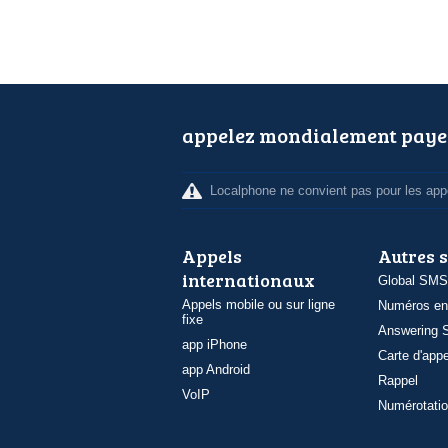
appelez mondialement paye
Localphone ne convient pas pour les appe
Appels
Autres 
internationaux
Global SMS
Appels mobile ou sur ligne
Numéros en
fixe
Answering S
app iPhone
Carte d'appe
app Android
Rappel
VoIP
Numérotatio