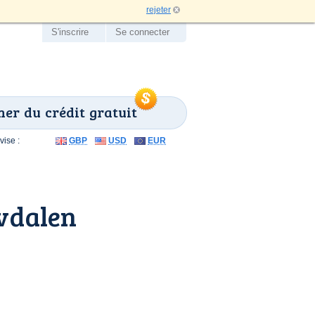
rejeter
S'inscrire
Se connecter
er du crédit gratuit
ise :
GBP
USD
EUR
vdalen