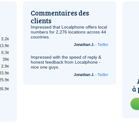
Commentaires des
clients
Impressed that Localphone offers local
numbers for 2,276 locations across 44
countries.
2.2¢
Jonathan J.
-
Twitter
13.9¢
0.3¢
Impressed with the speed of reply &
39¢
honest feedback from Localphone -
2.9¢
nice one guys.
33.9¢
Jonathan J.
-
Twitter
25.9¢
à 
26.9¢