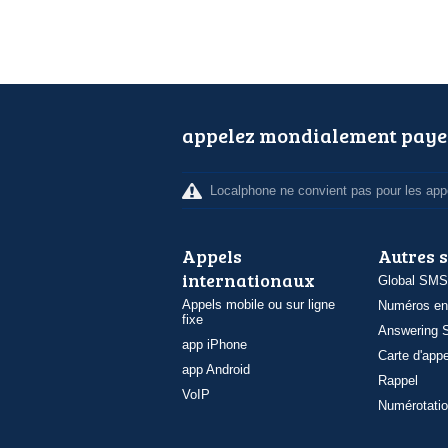
appelez mondialement paye
Localphone ne convient pas pour les appe
Appels
Autres 
internationaux
Global SMS
Appels mobile ou sur ligne
Numéros en
fixe
Answering S
app iPhone
Carte d'appe
app Android
Rappel
VoIP
Numérotatio