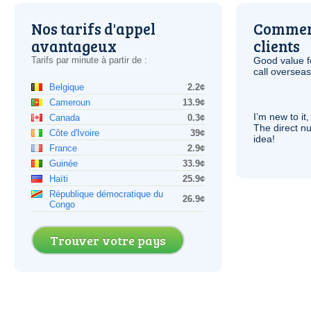
Nos tarifs d'appel
Comment
avantageux
clients
Tarifs par minute à partir de :
Good value f
call overseas,
Belgique
2.2¢
Cameroun
13.9¢
I’m new to it,
Canada
0.3¢
The direct nu
Côte d'Ivoire
39¢
idea!
France
2.9¢
Guinée
33.9¢
Haïti
25.9¢
République démocratique du
26.9¢
Congo
Trouver votre pays