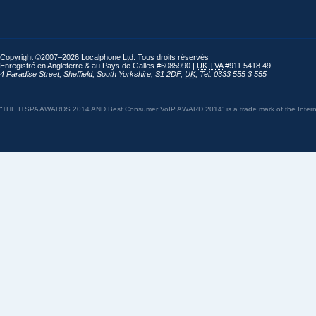
Copyright ©2007–2026 Localphone
Ltd
. Tous droits réservés
Enregistré en Angleterre & au Pays de Galles #6085990 |
UK
TVA
#911 5418 49
4 Paradise Street
,
Sheffield
,
South Yorkshire
,
S1 2DF
,
UK
,
Tel: 0333 555 3 555
“THE ITSPA AWARDS 2014 AND Best Consumer VoIP AWARD 2014” is a trade mark of the Internet 