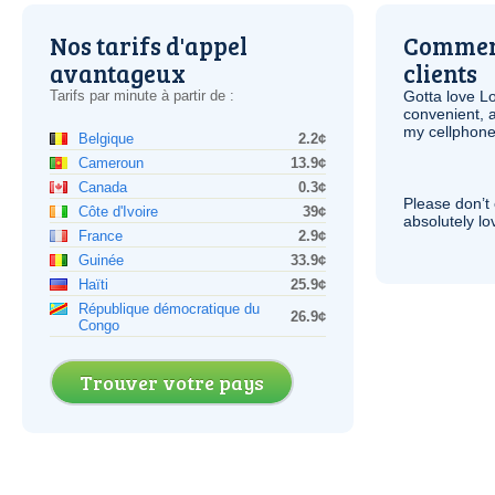
Nos tarifs d'appel
Comment
avantageux
clients
Tarifs par minute à partir de :
Gotta love 
convenient, 
my cellphone
Belgique
2.2¢
Cameroun
13.9¢
Canada
0.3¢
Please don’t 
Côte d'Ivoire
39¢
absolutely lo
France
2.9¢
Guinée
33.9¢
Haïti
25.9¢
République démocratique du
26.9¢
Congo
Trouver votre pays