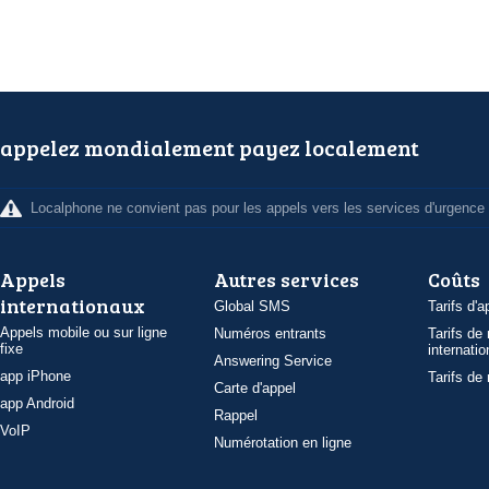
appelez mondialement payez localement
Localphone ne convient pas pour les appels vers les services d'urgence
Appels
Autres services
Coûts
internationaux
Global SMS
Tarifs d'a
Appels mobile ou sur ligne
Numéros entrants
Tarifs de
fixe
internatio
Answering Service
app iPhone
Tarifs de
Carte d'appel
app Android
Rappel
VoIP
Numérotation en ligne