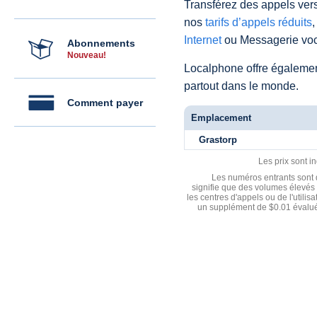
Transférez des appels vers
nos
tarifs d’appels réduits
,
Internet
ou Messagerie voc
Abonnements
Nouveau!
Localphone offre égaleme
partout dans le monde.
Comment payer
Emplacement
Grastorp
Les prix sont i
Les numéros entrants sont d
signifie que des volumes élevés 
les centres d'appels ou de l'utili
un supplément de $0.01 évalué