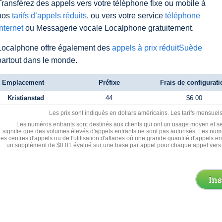
Transférez des appels vers votre téléphone fixe ou mobile à
nos
tarifs d’appels réduits
, ou vers votre service
téléphone
Internet
ou Messagerie vocale Localphone gratuitement.
Localphone offre également des
appels à prix réduitSuède
partout dans le monde.
Emplacement
Préfixe
Frais de configurati
Kristianstad
44
$6.00
Les prix sont indiqués en dollars américains. Les tarifs mensue
Les numéros entrants sont destinés aux clients qui ont un usage moyen et se
signifie que des volumes élevés d'appels entrants ne sont pas autorisés. Les numé
les centres d'appels ou de l'utilisation d'affaires où une grande quantité d'appels 
un supplément de $0.01 évalué sur une base par appel pour chaque appel vers 
In