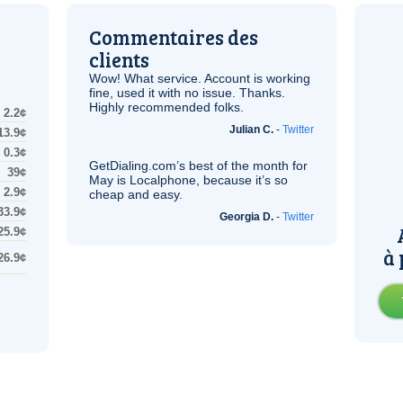
Commentaires des
clients
Wow! What service. Account is working
fine, used it with no issue. Thanks.
Highly recommended folks.
2.2¢
Julian C.
-
Twitter
13.9¢
0.3¢
GetDialing.com’s best of the month for
39¢
May is Localphone, because it’s so
2.9¢
cheap and easy.
33.9¢
Georgia D.
-
Twitter
25.9¢
à 
26.9¢