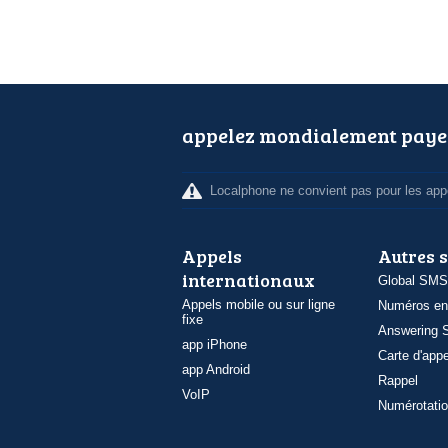
appelez mondialement paye
Localphone ne convient pas pour les appe
Appels
Autres 
internationaux
Global SMS
Appels mobile ou sur ligne
Numéros en
fixe
Answering S
app iPhone
Carte d'appe
app Android
Rappel
VoIP
Numérotatio