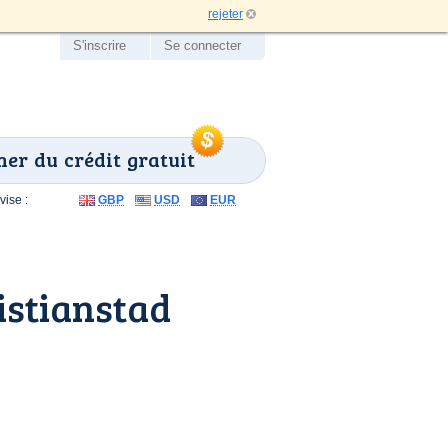
rejeter
S'inscrire
Se connecter
er du crédit gratuit
ise :
GBP
USD
EUR
istianstad