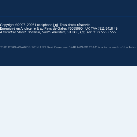
Copyright ©2007–2026 Localphone
Ltd
. Tous droits réservés
Enregistré en Angleterre & au Pays de Galles #6085990 |
UK
TVA
#911 5418 49
4 Paradise Street
,
Sheffield
,
South Yorkshire
,
S1 2DF
,
UK
,
Tel: 0333 555 3 555
“THE ITSPA AWARDS 2014 AND Best Consumer VoIP AWARD 2014” is a trade mark of the Internet 