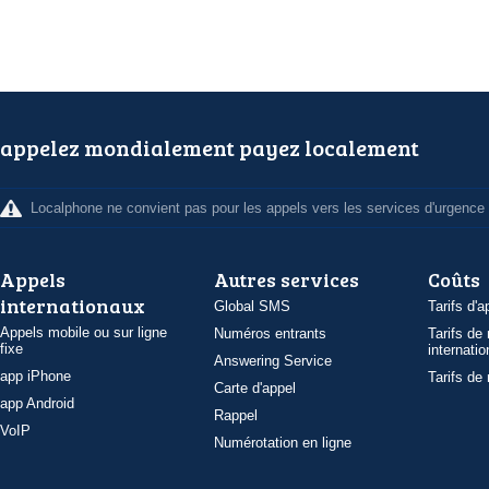
appelez mondialement payez localement
Localphone ne convient pas pour les appels vers les services d'urgence
Appels
Autres services
Coûts
internationaux
Global SMS
Tarifs d'a
Appels mobile ou sur ligne
Numéros entrants
Tarifs de
fixe
internatio
Answering Service
app iPhone
Tarifs de
Carte d'appel
app Android
Rappel
VoIP
Numérotation en ligne