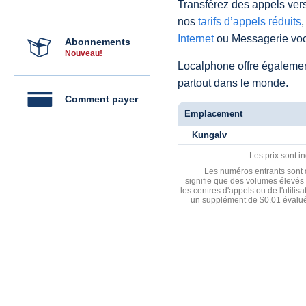
Transférez des appels vers
nos
tarifs d’appels réduits
,
Internet
ou Messagerie voc
Abonnements
Nouveau!
Localphone offre égaleme
partout dans le monde.
Comment payer
Emplacement
Kungalv
Les prix sont i
Les numéros entrants sont d
signifie que des volumes élevés 
les centres d'appels ou de l'utili
un supplément de $0.01 évalué