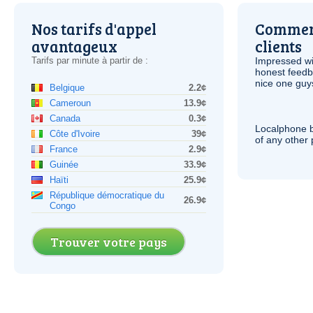
Nos tarifs d'appel
Comment
avantageux
clients
Tarifs par minute à partir de :
Impressed wi
honest feedb
nice one guy
Belgique
2.2¢
Cameroun
13.9¢
Canada
0.3¢
Localphone b
Côte d'Ivoire
39¢
of any other
France
2.9¢
Guinée
33.9¢
Haïti
25.9¢
République démocratique du
26.9¢
Congo
Trouver votre pays