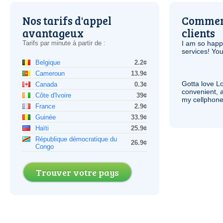
Nos tarifs d'appel
Comment
avantageux
clients
Tarifs par minute à partir de :
I am so hap
services! You
Belgique
2.2¢
Cameroun
13.9¢
Gotta love 
Canada
0.3¢
convenient, 
Côte d'Ivoire
39¢
my cellphone
France
2.9¢
Guinée
33.9¢
Haïti
25.9¢
République démocratique du
26.9¢
Congo
Trouver votre pays