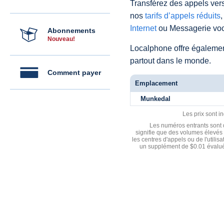
Transférez des appels vers
nos
tarifs d’appels réduits
,
Internet
ou Messagerie voc
Abonnements
Nouveau!
Localphone offre égaleme
partout dans le monde.
Comment payer
Emplacement
Munkedal
Les prix sont i
Les numéros entrants sont d
signifie que des volumes élevés 
les centres d'appels ou de l'utili
un supplément de $0.01 évalué