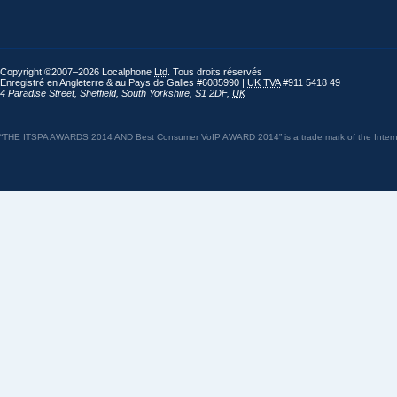
Copyright ©2007–2026 Localphone
Ltd
. Tous droits réservés
Enregistré en Angleterre & au Pays de Galles #6085990 |
UK
TVA
#911 5418 49
4 Paradise Street
,
Sheffield
,
South Yorkshire
,
S1 2DF
,
UK
“THE ITSPA AWARDS 2014 AND Best Consumer VoIP AWARD 2014” is a trade mark of the Internet 