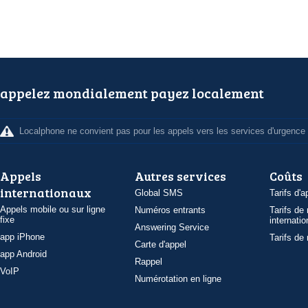
appelez mondialement payez localement
Localphone ne convient pas pour les appels vers les services d'urgence
Appels
Autres services
Coûts
internationaux
Global SMS
Tarifs d'a
Appels mobile ou sur ligne
Numéros entrants
Tarifs de
fixe
internatio
Answering Service
app iPhone
Tarifs de
Carte d'appel
app Android
Rappel
VoIP
Numérotation en ligne